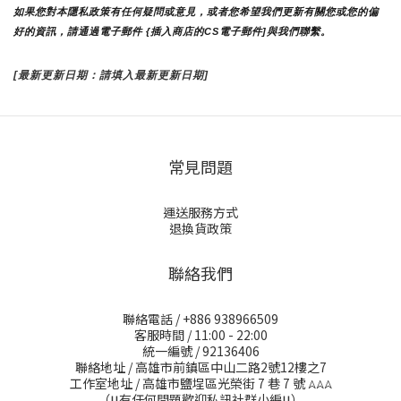
如果您對本隱私政策有任何疑問或意見，或者您希望我們更新有關您或您的偏
好的資訊，請通過電子郵件 {插入商店的CS電子郵件]與我們聯繫。
[最新更新日期：請填入最新更新日期]
常見問題
運送服務方式
退換貨政策
聯絡我們
聯絡電話 / +886 938966509
客服時間 / 11:00 - 22:00
統一編號 / 92136406
聯絡地址 / 高雄市前鎮區中山二路2號12樓之7
工作室地址 / 高雄市鹽埕區光榮街 7 巷 7 號
𖤂𖤂𖤂
（⭣⭣有任何問題歡迎私訊社群小編⭣⭣）