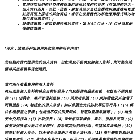
當您訪問我們的社交媒體頁面時提供給我們的資訊（例如您的姓名、
個人資料圖片、喜歡、位置、朋友清單以及社交媒體網路或應用程式
註冊頁面上描述的其他資訊，或您在使用我們的移動應用程式時的地
理位置詳細資訊）;
設備標識碼，例如有關設備的資訊，如 MAC 位址、IP 位址或其他
在線標識碼。
[注意：請務必列出適用於您業務的所有內容]
您自願向我們提供您的個人資料，但如果您不提供您的個人資料，則可能無法
獲得某些服務和促銷活動。
我們為什麼蒐集您的個人資料
商店蒐集個人資料的特定目的皆是為了向您提供商品或服務，包括但不限於提
供：(1) 消費者、客戶管理與服務；(2) 消費者保護；(3) 網路購物及其他電子
商務服務；(4) 驗證您的個人身份 ( 如以保護您免於詐欺等犯罪行為 )；(5) 解
決各種類型之爭議 ( 包括但不限於消費糾紛、智慧財產權爭議等 )； (6) 增進
安全交易行為；(7) 收取債務； (8) 通知您商業機會、產品、服務及更新；(9) 
偵測並保護您及商店免於錯誤、詐欺或其他犯罪行為，並監測遵法風險；(10) 
調查針對個人安全、財產安全及違約之潛在不法行為；(11) 履行條款與細則及
退換貨政策；(12) 依法令所為之行為；以及 (13) 其他於蒐集當時取得您同意