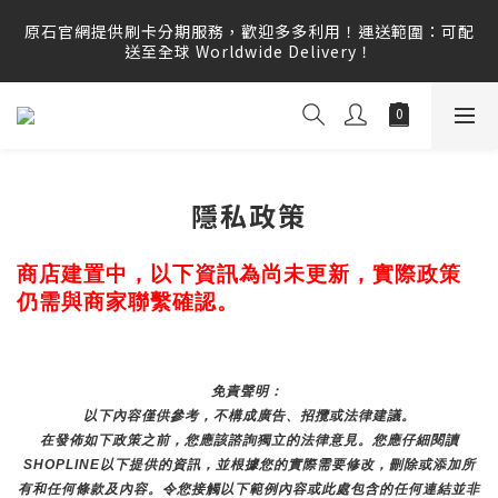
原石官網提供刷卡分期服務，歡迎多多利用！運送範圍：可配
原石官網提供刷卡分期服務，歡迎多多利用！運送範圍：可配
送至全球 Worldwide Delivery！
送至全球 Worldwide Delivery！
原石官網不會主動寄信要求顧客提供任何訂單資訊、補運費差
額或付款，請勿點選任何不明連結，若有任何疑慮可撥打165
反詐騙專線查證。
原石官網提供刷卡分期服務，歡迎多多利用！運送範圍：可配
送至全球 Worldwide Delivery！
隱私政策
商店建置中，以下資訊為尚未更新，實際政策
仍需與商家聯繫確認。
免責聲明： 
以下內容僅供參考，不構成廣告、招攬或法律建議。
在發佈如下政策之前，您應該諮詢獨立的法律意見。您應仔細閱讀
SHOPLINE以下提供的資訊，並根據您的實際需要修改，刪除或添加所
有和任何條款及內容。令您接觸以下範例內容或此處包含的任何連結並非