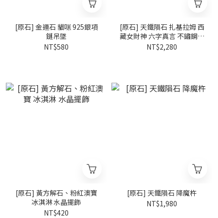
[原石] 金運石 貓咪 925銀項
[原石] 天鐵隕石 扎基拉姆 西
鏈吊墜
藏女財神 六字真言 不鏽鋼戒
指
NT$580
NT$2,280
[原石] 黃方解石、粉紅澳寶
[原石] 天鐵隕石 降魔杵
冰淇淋 水晶擺飾
NT$1,980
NT$420