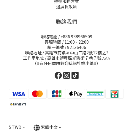
運送服務方式
退換貨政策
聯絡我們
聯絡電話 / +886 938966509
客服時間 / 11:00 - 22:00
統一編號 / 92136406
聯絡地址 / 高雄市前鎮區中山二路2號12樓之7
工作室地址 / 高雄市鹽埕區光榮街 7 巷 7 號
𖤂𖤂𖤂
（⭣⭣有任何問題歡迎私訊社群小編⭣⭣）
$
TWD
繁體中文