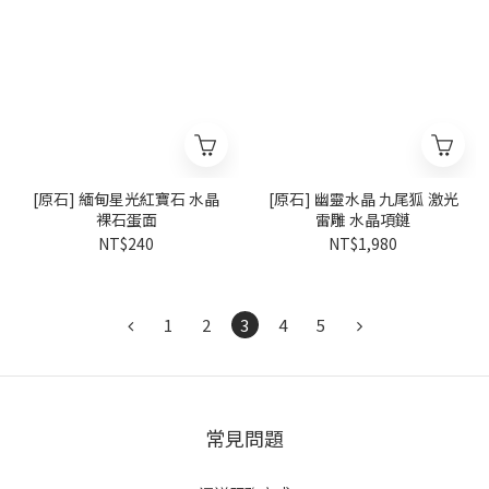
[原石] 緬甸星光紅寶石 水晶
[原石] 幽靈水晶 九尾狐 激光
裸石蛋面
雷雕 水晶項鏈
NT$240
NT$1,980
1
2
3
4
5
常見問題