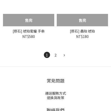
售完
售完
[原石] 琥珀蜜蠟 手串
[原石] 蟲珀 琥珀
NT$580
NT$180
1
2
常見問題
運送服務方式
退換貨政策
聯絡我們