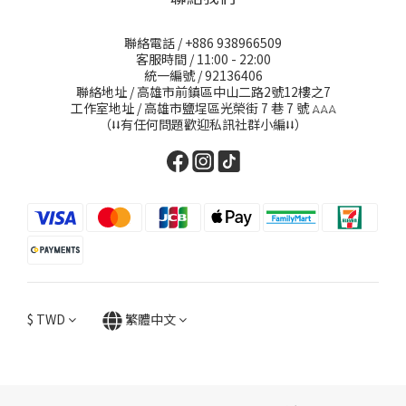
聯絡電話 / +886 938966509
客服時間 / 11:00 - 22:00
統一編號 / 92136406
聯絡地址 / 高雄市前鎮區中山二路2號12樓之7
工作室地址 / 高雄市鹽埕區光榮街 7 巷 7 號
𖤂𖤂𖤂
（⭣⭣有任何問題歡迎私訊社群小編⭣⭣）
$
TWD
繁體中文