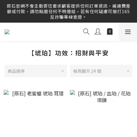
原石官網提供刷卡分期服務，歡迎多多利用！運送範圍：可配
原石官網不會主動寄信要求顧客提供任何訂單資訊、補運費差
送至全球 Worldwide Delivery！
額或付款，請勿點選任何不明連結，若有任何疑慮可撥打165
反詐騙專線查證。
原石官網提供刷卡分期服務，歡迎多多利用！運送範圍：可配
送至全球 Worldwide Delivery！
【琥珀】功效：招財與平安
商品排序
每頁顯示 24 個