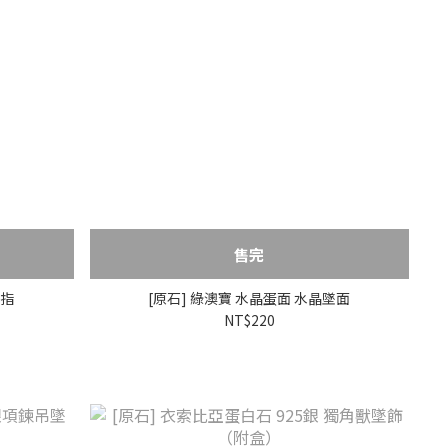
售完
戒指
[原石] 綠澳寶 水晶蛋面 水晶墜面
NT$220