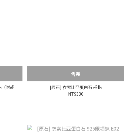
售完
戒指（附戒
[原石] 衣索比亞蛋白石 戒指
NT$330