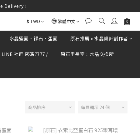
elivery！
elivery！
何疑慮可撥打165反詐騙專線查證。
$
TWD
繁體中文
elivery！
水晶墜面、裸石、蛋面
原石推薦 x 水晶設計創作者
LINE 社群 密碼7777 /
原石里長室：水晶交換所
商品排序
每頁顯示 24 個