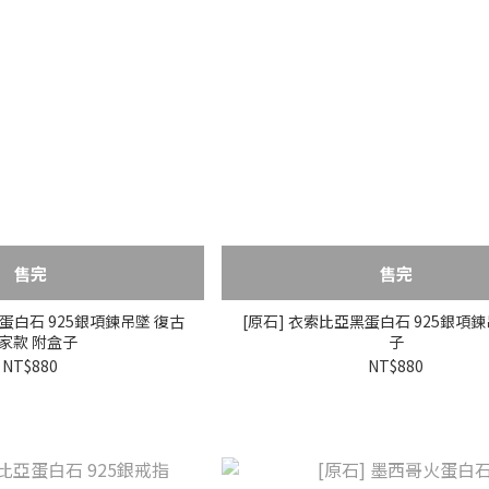
售完
售完
蛋白石 925銀項鍊吊墜 復古
[原石] 衣索比亞黑蛋白石 925銀項鍊
家款 附盒子
子
NT$880
NT$880