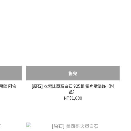
售完
吊墜 附盒
[原石] 衣索比亞蛋白石 925銀 獨角獸墜飾（附
盒）
NT$1,680