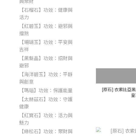
與聚財
【石榴石】功效：健康與
活力
【紅碧玉】功效：避邪與
擋煞
【珊瑚玉】功效：平安與
吉祥
【黑髮晶】功效：招財與
避邪
【海洋碧玉】功效：平靜
與創意
[原石] 衣索比亞黑
【瑪瑙】功效：保護能量
皇
【太赫茲石】功效：守護
健康
【紅寶石】功效：活力與
魅力
【綠松石】功效：聚財與