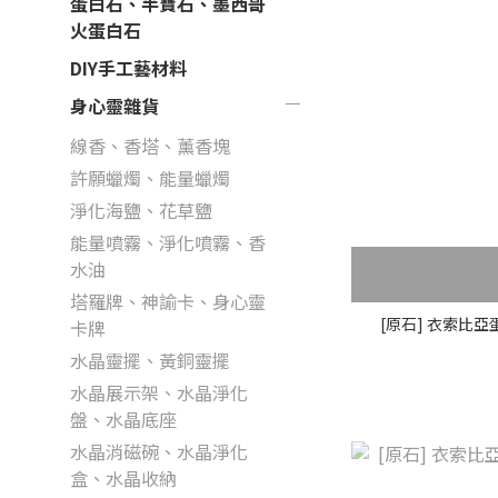
蛋白石、半寶石、墨西哥
火蛋白石
DIY手工藝材料
身心靈雜貨
線香、香塔、薰香塊
許願蠟燭、能量蠟燭
淨化海鹽、花草鹽
能量噴霧、淨化噴霧、香
水油
塔羅牌、神諭卡、身心靈
[原石] 衣索比亞
卡牌
水晶靈擺、黃銅靈擺
水晶展示架、水晶淨化
盤、水晶底座
水晶消磁碗、水晶淨化
盒、水晶收納