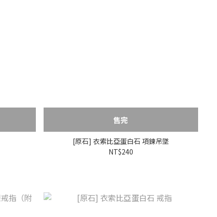
售完
[原石] 衣索比亞蛋白石 項鍊吊墜
NT$240