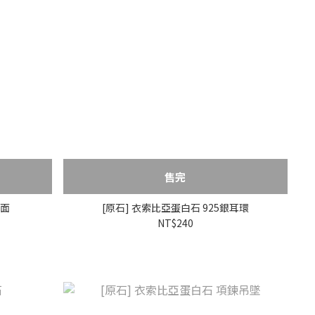
售完
蛋面
[原石] 衣索比亞蛋白石 925銀耳環
NT$240