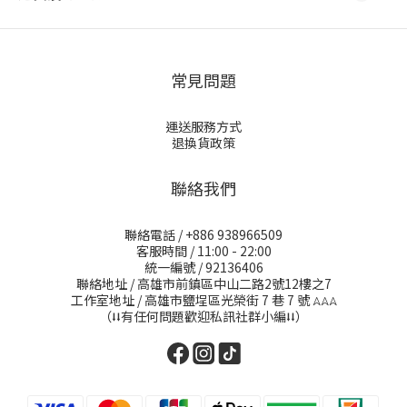
常見問題
運送服務方式
退換貨政策
聯絡我們
聯絡電話 / +886 938966509
客服時間 / 11:00 - 22:00
統一編號 / 92136406
聯絡地址 / 高雄市前鎮區中山二路2號12樓之7
工作室地址 / 高雄市鹽埕區光榮街 7 巷 7 號
𖤂𖤂𖤂
（⭣⭣有任何問題歡迎私訊社群小編⭣⭣）