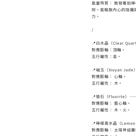
能量特質： 散發著如
財。能驅散內心的陰霾
力。
/
📍白水晶（Clear Qu
對應脈輪：頂輪。
五行屬性：金。
📍岫玉（Xiuyan Ja
對應脈輪： 心輪。
五行屬性： 木。
📍螢石（Fluorite
對應脈輪： 眉心輪。
五行屬性： 木、火。
📍檸檬黃水晶（Lemon
對應脈輪： 太陽神經叢