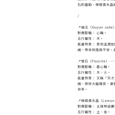
石的靈動、檸檬黃水晶
/
📍岫玉（Xiuyan Ja
對應脈輪： 心輪。
五行屬性： 木。
能量特質： 質地溫潤
緒，帶來和諧與平安，
📍螢石（Fluorite
對應脈輪： 眉心輪。
五行屬性： 木、火。
能量特質： 又稱「天
緒、排除大腦雜音，激
效率。
📍檸檬黃水晶（Lemon
對應脈輪： 太陽神經
五行屬性： 土、金。