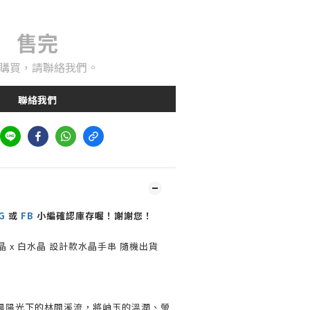
售完
購買，請聯絡我們。
聯絡我們
G
或
FB
小編確認庫存喔！謝謝您！
水晶 x 白水晶 設計款水晶手串 隨機出貨
晨陽光下的林間溪流，將岫玉的溫潤、螢