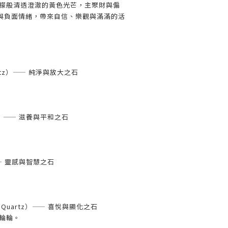
檸檬般清透澄澈的黃色光芒，主聚財與偏
與負面情緒，帶來自信、樂觀與滿滿的活
artz）—— 純淨與放大之石
de）—— 滋養與平和之石
）—— 靈感與智慧之石
 Quartz）—— 喜悅與顯化之石
輪輪。