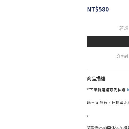
NT$580
若想
分享到
商品描述
*下單前建議可先私訊
I
岫玉 x 螢石 x 檸檬黃
/
這款手串如同沐浴在初