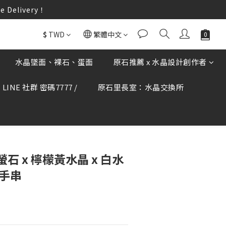
elivery！
elivery！
何疑慮可撥打165反詐騙專線查證。
$
TWD
繁體中文
elivery！
水晶墜面、裸石、蛋面
原石推薦 x 水晶設計創作者
LINE 社群 密碼7777 /
原石里長室：水晶交換所
 螢石 x 檸檬黃水晶 x 白水
晶手串