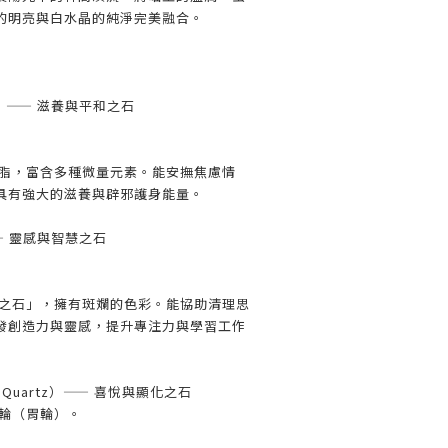
的明亮與白水晶的純淨完美融合。
de）—— 滋養與平和之石
如脂，富含多種微量元素。能安撫焦慮情
具有強大的滋養與辟邪護身能量。
）—— 靈感與智慧之石
才之石」，擁有斑斕的色彩。能協助清理思
發創造力與靈感，提升專注力與學習工作
 Quartz）—— 喜悅與顯化之石
叢輪（胃輪）。