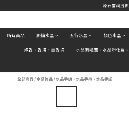
原石官網提供刷
原石官網提供刷
原石官網不會主動寄信要求顧客提供
原石官網提供刷
所有商品
脈輪水晶
五行水晶
顏色水晶
線香、香塔、薰香塊
水晶消磁碗、水晶淨化盒
全部商品
/
水晶飾品
/
水晶手鍊、水晶手串、水晶手鐲