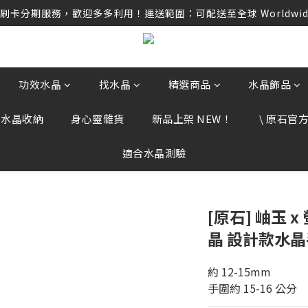
卡分期服務，歡迎多多利用！運送範圍：可配送至全球 Worldwide D
卡分期服務，歡迎多多利用！運送範圍：可配送至全球 Worldwide D
任何訂單資訊、補運費差額或付款，請勿點選任何不明連結，若有任
卡分期服務，歡迎多多利用！運送範圍：可配送至全球 Worldwide D
功效水晶
找水晶
精選商品
水晶飾品
、水晶收納
身心靈雜貨
新品上架 NEW！
\ 原石官方 
適合水晶測驗
[原石] 岫玉 x
晶 設計款水
約 12-15mm
手圍約 15-16 公分