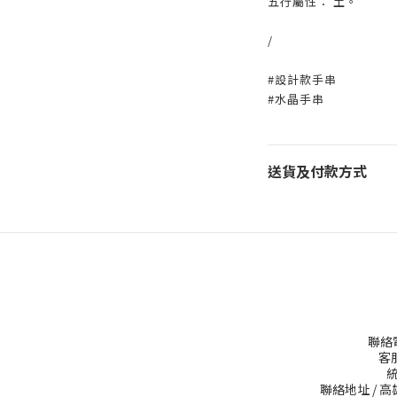
五行屬性： 土。
/
#設計款手串
#水晶手串
送貨及付款方式
聯絡電話
客服
統
聯絡地址 / 