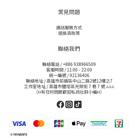
常見問題
運送服務方式
退換貨政策
聯絡我們
聯絡電話 / +886 938966509
客服時間 / 11:00 - 22:00
統一編號 / 92136406
聯絡地址 / 高雄市前鎮區中山二路2號12樓之7
工作室地址 / 高雄市鹽埕區光榮街 7 巷 7 號
𖤂𖤂𖤂
（⭣⭣有任何問題歡迎私訊社群小編⭣⭣）