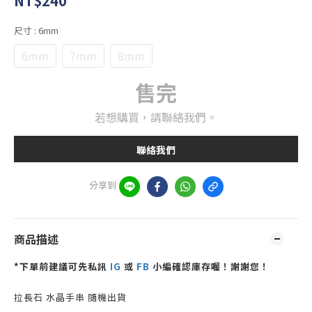
NT$240
尺寸
: 6mm
6mm
7mm
8mm
售完
若想購買，請聯絡我們。
聯絡我們
分享到
商品描述
*下單前建議可先私訊
IG
或
FB
小編確認庫存喔！謝謝您！
拉長石 水晶手串 隨機出貨