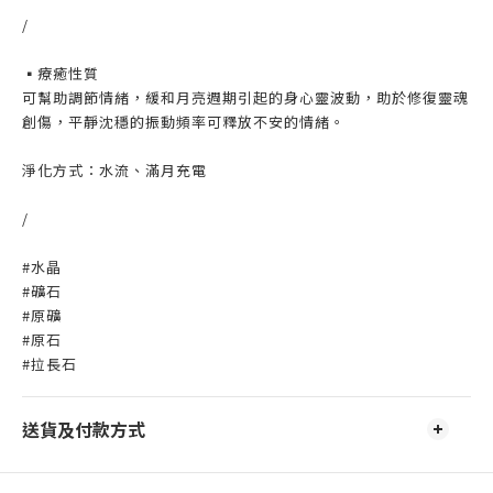
/
▪️療癒性質
可幫助調節情緒，緩和月亮週期引起的身心靈波動，助於修復靈魂
創傷，平靜沈穩的振動頻率可釋放不安的情緒。
淨化方式：水流、滿月充電
/
#水晶
#礦石
#原礦
#原石
#拉長石
送貨及付款方式