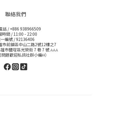
聯絡我們
 / +886 938966509
時間 / 11:00 - 22:00
一編號 / 92136406
高雄市前鎮區中山二路2號12樓之7
高雄市鹽埕區光榮街 7 巷 7 號
𖤂𖤂𖤂
何問題歡迎私訊社群小編⭣⭣）