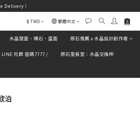
elivery！
elivery！
何疑慮可撥打165反詐騙專線查證。
$
TWD
繁體中文
elivery！
水晶墜面、裸石、蛋面
原石推薦 x 水晶設計創作者
LINE 社群 密碼7777 /
原石里長室：水晶交換所
立即購買
藍歐泊