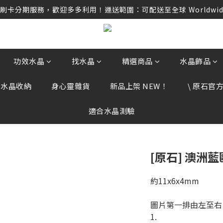
卡分期服務，歡迎多多利用！運送範圍：可配送至全球 Worldwide D
卡分期服務，歡迎多多利用！運送範圍：可配送至全球 Worldwide D
任何訂單資訊、補運費差額或付款，請勿點選任何不明連結，若有任
卡分期服務，歡迎多多利用！運送範圍：可配送至全球 Worldwide D
功效水晶
找水晶
精選商品
水晶飾品
、水晶收納
身心靈雜貨
新品上架 NEW！
\ 原石官方 
適合水晶測驗
[原石] 澳洲
約11x6x4mm
圖片第一排由左至右
1.