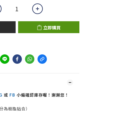
立即購買
G
或
FB
小編確認庫存喔！謝謝您！
部分為樹脂貼合）