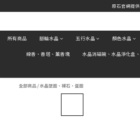
原石官網提供刷
原石官網提供刷
原石官網不會主動寄信要求顧客提供
原石官網提供刷
所有商品
脈輪水晶
五行水晶
顏色水晶
線香、香塔、薰香塊
水晶消磁碗、水晶淨化盒
全部商品
/
水晶墜面、裸石、蛋面