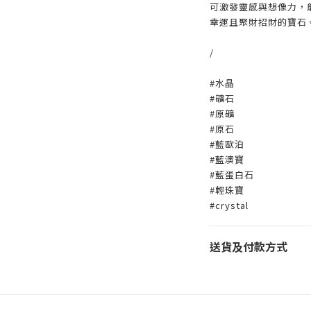
可激發靈感與想像力，
幸運且聚財招財的寶石
/
#水晶
#礦石
#原礦
#原石
#藍歐泊
#藍澳寶
#藍蛋白石
#輕珠寶
#crystal
送貨及付款方式