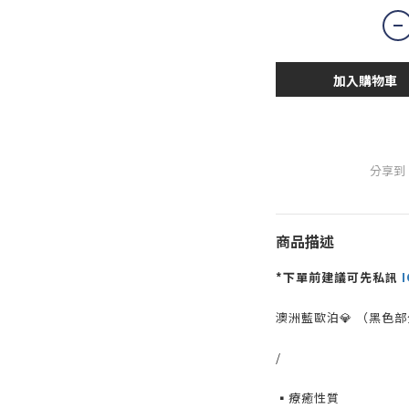
加入購物車
分享到
商品描述
*下單前建議可先私訊
I
澳洲藍歐泊💎 （黑色
/
▪️療癒性質