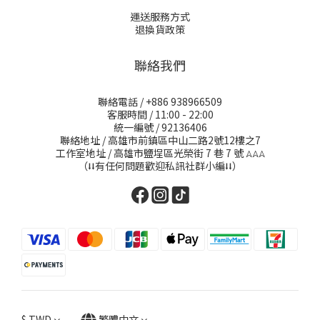
運送服務方式
退換貨政策
聯絡我們
聯絡電話 / +886 938966509
客服時間 / 11:00 - 22:00
統一編號 / 92136406
聯絡地址 / 高雄市前鎮區中山二路2號12樓之7
工作室地址 / 高雄市鹽埕區光榮街 7 巷 7 號
𖤂𖤂𖤂
（⭣⭣有任何問題歡迎私訊社群小編⭣⭣）
$
TWD
繁體中文