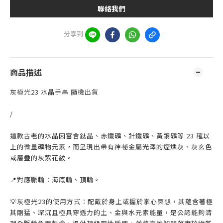
聯絡我們
分享到
商品描述
灰極光23 水晶手串 隨機出貨
/
這款古老的水晶因富含鈦晶、赤鐵礦、針鐵礦、黃銅礦等 23 種以
上的微量礦物元素，而呈現出帶有神祕金屬光澤的煙燻灰、灰玄色
或層疊的灰紫花紋。
📍對應脈輪：海底輪、頂輪。
💡灰極光23的使用方式：配戴於身上或握於掌心冥想，其蘊含著極
其剛猛、深沉且極具穿透力的土、金與水元素能量，是公認能夠清