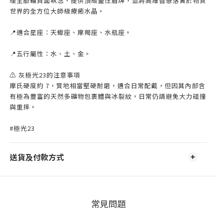
理全脈輪負面執念、提供頂級靈性盾牌，並將高維智慧落實於物質
世界的全方位大師級療癒水晶。
📍適合星座：天蠍座、摩羯座、水瓶座。
📍五行屬性：水、土、金。
⚠️ 灰極光23的注意事項
摩氏硬度約 7，質地相當堅硬耐磨，適合日常配戴，但因其內部含
有極為豐富的天然多礦物包裹體與冰裂紋，日常仍請避免大力碰撞
與重摔。
#極光23
送貨及付款方式
常見問題