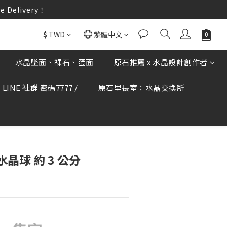
elivery！
elivery！
何疑慮可撥打165反詐騙專線查證。
$
TWD
繁體中文
elivery！
水晶墜面、裸石、蛋面
原石推薦 x 水晶設計創作者
LINE 社群 密碼7777 /
原石里長室：水晶交換所
水晶球 約 3 公分