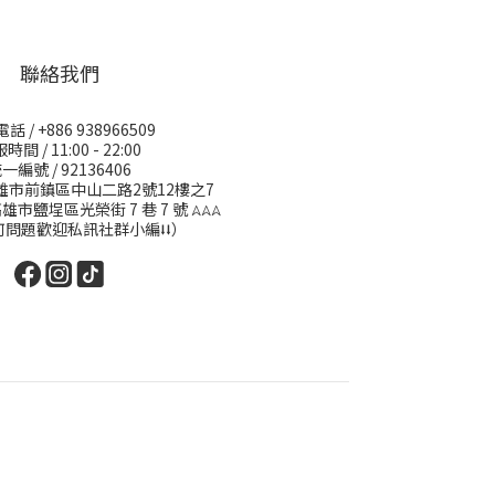
聯絡我們
 / +886 938966509
時間 / 11:00 - 22:00
一編號 / 92136406
高雄市前鎮區中山二路2號12樓之7
高雄市鹽埕區光榮街 7 巷 7 號
𖤂𖤂𖤂
何問題歡迎私訊社群小編⭣⭣）