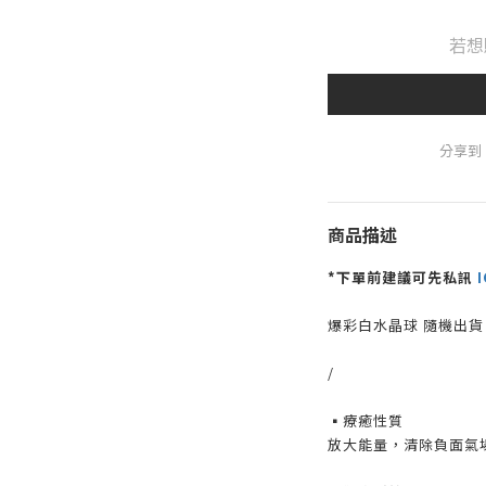
若想
分享到
商品描述
*下單前建議可先私訊
I
爆彩白水晶球 隨機出貨
/
▪️療癒性質
放大能量，清除負面氣