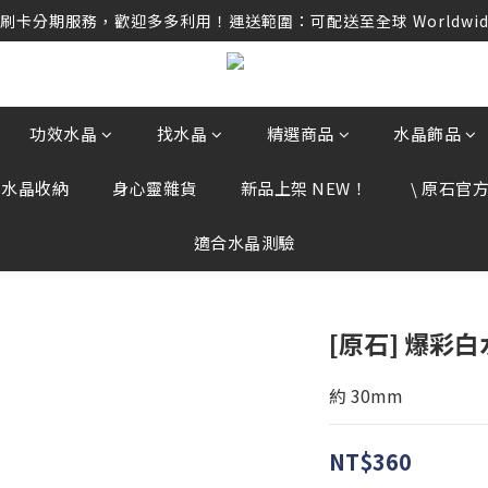
卡分期服務，歡迎多多利用！運送範圍：可配送至全球 Worldwide D
卡分期服務，歡迎多多利用！運送範圍：可配送至全球 Worldwide D
任何訂單資訊、補運費差額或付款，請勿點選任何不明連結，若有任
卡分期服務，歡迎多多利用！運送範圍：可配送至全球 Worldwide D
功效水晶
找水晶
精選商品
水晶飾品
、水晶收納
身心靈雜貨
新品上架 NEW！
\ 原石官方 
適合水晶測驗
[原石] 爆彩白
約 30mm
NT$360