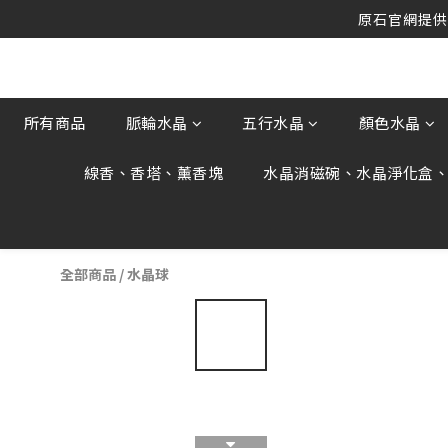
原石官網提供刷
原石官網提供刷
原石官網不會主動寄信要求顧客提供
原石官網提供刷
所有商品
脈輪水晶
五行水晶
顏色水晶
線香、香塔、薰香塊
水晶消磁碗、水晶淨化盒
全部商品
/
水晶球