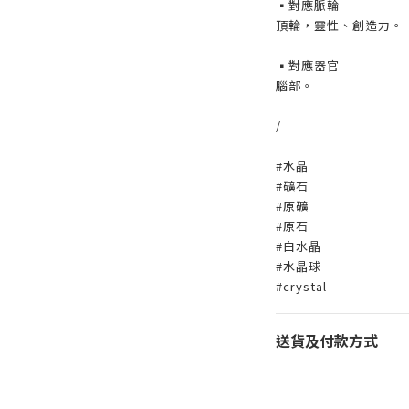
▪️對應脈輪
頂輪，靈性、創造力。
▪️對應器官
腦部。
/
#水晶
#礦石
#原礦
#原石
#白水晶
#水晶球
#crystal
送貨及付款方式