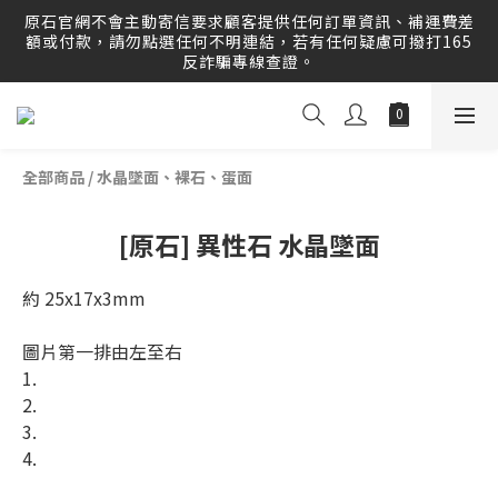
原石官網提供刷卡分期服務，歡迎多多利用！運送範圍：可配
原石官網不會主動寄信要求顧客提供任何訂單資訊、補運費差
送至全球 Worldwide Delivery！
額或付款，請勿點選任何不明連結，若有任何疑慮可撥打165
反詐騙專線查證。
原石官網提供刷卡分期服務，歡迎多多利用！運送範圍：可配
送至全球 Worldwide Delivery！
全部商品
/
水晶墜面、裸石、蛋面
[原石] 異性石 水晶墜面
約 25x17x3mm
圖片第一排由左至右
1.
2.
3. 
4.