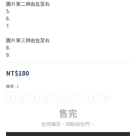
圖片第二排由左至右
5.
6.
7.
圖片第三排由左至右
8.
9.
NT$180
編號
: 1
1
2
3
4
5
6
7
8
9
售完
若想購買，請聯絡我們。