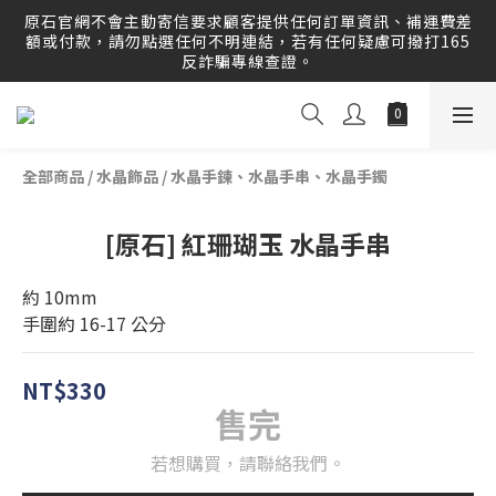
原石官網提供刷卡分期服務，歡迎多多利用！運送範圍：可配
原石官網不會主動寄信要求顧客提供任何訂單資訊、補運費差
送至全球 Worldwide Delivery！
額或付款，請勿點選任何不明連結，若有任何疑慮可撥打165
反詐騙專線查證。
原石官網提供刷卡分期服務，歡迎多多利用！運送範圍：可配
送至全球 Worldwide Delivery！
全部商品
/
水晶飾品
/
水晶手鍊、水晶手串、水晶手鐲
[原石] 紅珊瑚玉 水晶手串
約 10mm
手圍約 16-17 公分
NT$330
售完
若想購買，請聯絡我們。