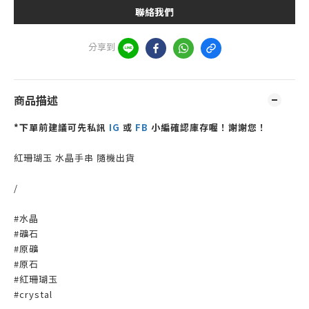
聯絡我們
分享到
商品描述
*下單前建議可先私訊
IG
或
FB
小編確認庫存喔！謝謝您！
紅珊瑚玉 水晶手串 隨機出貨
/
#水晶
#礦石
#原礦
#原石
#紅珊瑚玉
#crystal