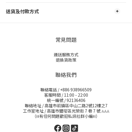
送貨及付款方式
常見問題
運送服務方式
退換貨政策
聯絡我們
聯絡電話 / +886 938966509
客服時間 / 11:00 - 22:00
統一編號 / 92136406
聯絡地址 / 高雄市前鎮區中山二路2號12樓之7
工作室地址 / 高雄市鹽埕區光榮街 7 巷 7 號
𖤂𖤂𖤂
（⭣⭣有任何問題歡迎私訊社群小編⭣⭣）