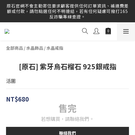
原石官網提供刷卡分期服務，歡迎多多利用！運送範圍：可配
原石官網不會主動寄信要求顧客提供任何訂單資訊、補運費差
送至全球 Worldwide Delivery！
額或付款，請勿點選任何不明連結，若有任何疑慮可撥打165
反詐騙專線查證。
原石官網提供刷卡分期服務，歡迎多多利用！運送範圍：可配
送至全球 Worldwide Delivery！
全部商品
/
水晶飾品
/
水晶戒指
[原石] 紫牙烏石榴石 925銀戒指
活圍
NT$680
售完
若想購買，請聯絡我們。
聯絡我們