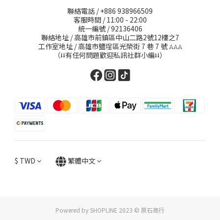
聯絡電話 / +886 938966509
客服時間 / 11:00 - 22:00
統一編號 / 92136406
聯絡地址 / 高雄市前鎮區中山二路2號12樓之7
工作室地址 / 高雄市鹽埕區光榮街 7 巷 7 號
𖤂𖤂𖤂
（⭣⭣有任何問題歡迎私訊社群小編⭣⭣）
$
TWD
繁體中文
Powered by SHOPLINE 2023 © 原石商行