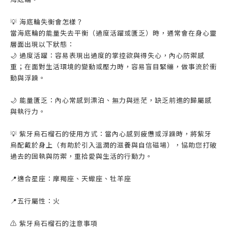
💡 海底輪失衡會怎樣？
當海底輪的能量失去平衡（過度活躍或匱乏）時，通常會在身心靈
層面出現以下狀態：
🌙 過度活躍：容易表現出過度的掌控欲與得失心，內心防禦感
重；在面對生活環境的變動或壓力時，容易盲目緊繃，做事流於衝
動與浮躁。
🌙 能量匱乏：內心常感到漂泊、無力與迷茫，缺乏前進的歸屬感
與執行力。
💡 紫牙烏石榴石的使用方式：當內心感到疲憊或浮躁時，將紫牙
烏配戴於身上（有助於引入溫潤的滋養與自信磁場），協助您打破
過去的固執與防禦，重拾愛與生活的行動力。
📍適合星座：摩羯座、天蠍座、牡羊座
📍五行屬性：火
⚠️ 紫牙烏石榴石的注意事項