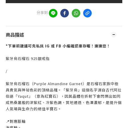
分享到
商品描述
*下單前建議可先私訊 IG 或 FB 小編確認庫存喔！謝謝您！
紫牙烏石榴石 925銀戒指
/
紫牙烏石榴石（Purple Almandine Garnet）是石榴石家族中極
具貴氣與神祕色彩的頂級品種。「紫牙烏」這個名字源自古代阿拉
伯語「Yaqut」（意為紅寶石），因其晶體在折射下會閃爍出如同
成熟桑葚般的深紫紅、冷紫色調，質地通透、色澤濃郁，是提升個
人氣場與生命力的絕佳半寶石。
📍對應脈輪
海底輪。