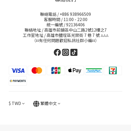
聯絡電話 / +886 938966509
客服時間 / 11:00 - 22:00
統一編號 / 92136406
聯絡地址 / 高雄市前鎮區中山二路2號12樓之7
工作室地址 / 高雄市鹽埕區光榮街 7 巷 7 號
𖤂𖤂𖤂
（⭣⭣有任何問題歡迎私訊社群小編⭣⭣）
$
TWD
繁體中文