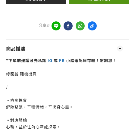
分享到
商品描述
*下單前建議可先私訊
IG
或
FB
小編確認庫存喔！謝謝您！
綠龍晶 隨機出貨
/
▪️療癒性質
解除緊張，平穩情緒，平衡身心靈。
▪️對應脈輪
心輪，益於往內心深處探索。