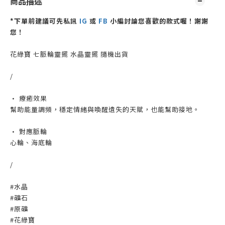
商品描述
*下單前建議可先私訊
IG
或
FB
小編討論您喜歡的款式喔！謝謝
您！
花綠寶 七脈輪靈擺 水晶靈擺 隨機出貨
/
• 療癒效果
幫助能量調頻，穩定情緒與喚醒遺失的天賦，也能幫助接地。
• 對應脈輪
心輪、海底輪
/
#水晶
#礦石
#原礦
#花綠寶