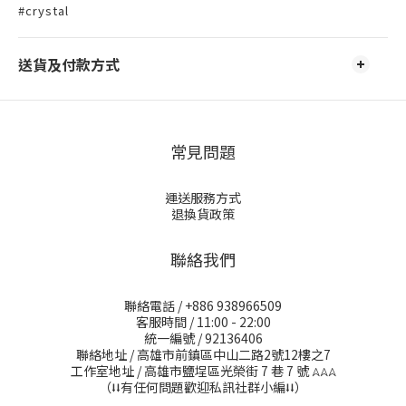
#crystal
送貨及付款方式
常見問題
運送服務方式
退換貨政策
聯絡我們
聯絡電話 / +886 938966509
客服時間 / 11:00 - 22:00
統一編號 / 92136406
聯絡地址 / 高雄市前鎮區中山二路2號12樓之7
工作室地址 / 高雄市鹽埕區光榮街 7 巷 7 號
𖤂𖤂𖤂
（⭣⭣有任何問題歡迎私訊社群小編⭣⭣）