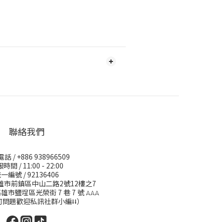
聯絡我們
 / +886 938966509
時間 / 11:00 - 22:00
一編號 / 92136406
高雄市前鎮區中山二路2號12樓之7
高雄市鹽埕區光榮街 7 巷 7 號
𖤂𖤂𖤂
何問題歡迎私訊社群小編⭣⭣）