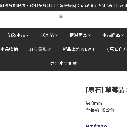
卡分期服務，歡迎多多利用！運送範圍：可配送至全球 Worldwide D
卡分期服務，歡迎多多利用！運送範圍：可配送至全球 Worldwide D
任何訂單資訊、補運費差額或付款，請勿點選任何不明連結，若有任
卡分期服務，歡迎多多利用！運送範圍：可配送至全球 Worldwide D
功效水晶
找水晶
精選商品
水晶飾品
、水晶收納
身心靈雜貨
新品上架 NEW！
\ 原石官方 
適合水晶測驗
[原石] 草莓晶
約 8mm
全長約 48公分
NT$310