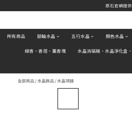
原石官網提供刷
原石官網提供刷
原石官網不會主動寄信要求顧客提供
原石官網提供刷
所有商品
脈輪水晶
五行水晶
顏色水晶
線香、香塔、薰香塊
水晶消磁碗、水晶淨化盒
全部商品
/
水晶飾品
/
水晶項鍊