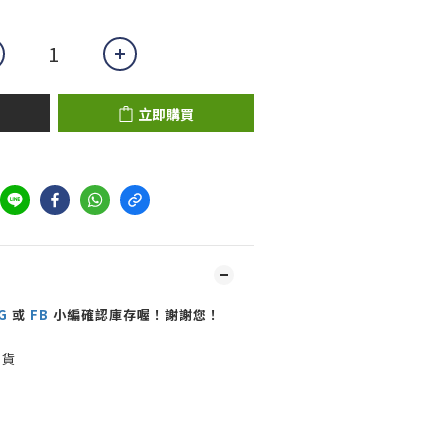
立即購買
G
或
FB
小編確認庫存喔！謝謝您！
出貨