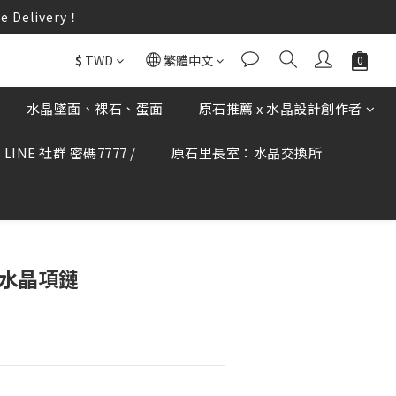
elivery！
elivery！
何疑慮可撥打165反詐騙專線查證。
$
TWD
繁體中文
elivery！
水晶墜面、裸石、蛋面
原石推薦 x 水晶設計創作者
LINE 社群 密碼7777 /
原石里長室：水晶交換所
立即購買
 水晶項鏈