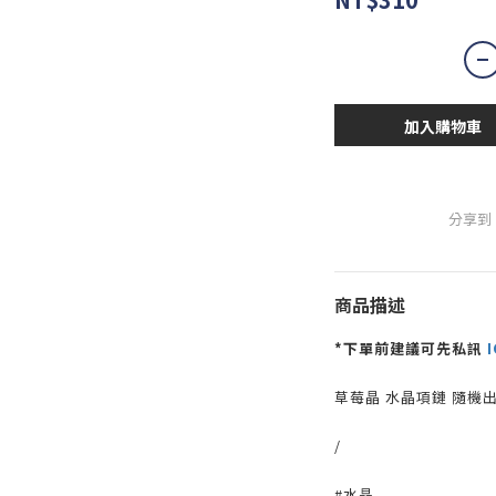
加入購物車
分享到
商品描述
*下單前建議可先私訊
I
草莓晶 水晶項鏈 隨機
/
#水晶