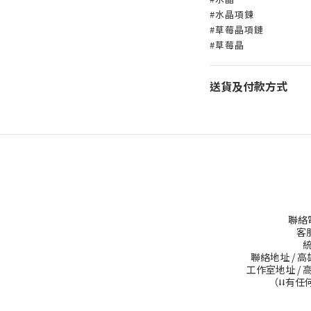
#水晶項鍊
#草莓晶項鏈
#草莓晶
送貨及付款方式
聯絡電話
客服
統
聯絡地址 / 
工作室地址 / 
（⭣⭣有任