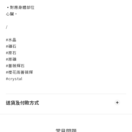
▪️對應身體部位
心臟。
/
#水晶
#礦石
#原石
#原礦
#薔薇輝石
#櫻花雨薔薇輝
#crystal
送貨及付款方式
常見問題