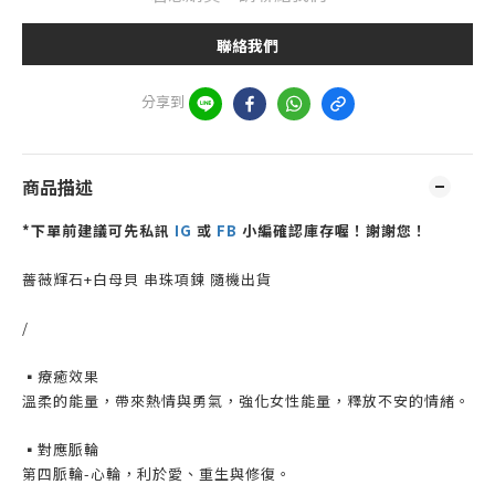
聯絡我們
分享到
商品描述
*下單前建議可先私訊
IG
或
FB
小編確認庫存喔！謝謝您！
薔薇輝石+白母貝 串珠項鍊 隨機出貨
/
▪️療癒效果
溫柔的能量，帶來熱情與勇氣，強化女性能量，釋放不安的情緒。
▪️對應脈輪
第四脈輪-心輪，利於愛、重生與修復。