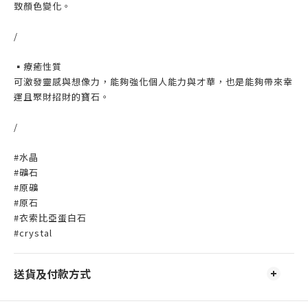
致顏色變化。
/
▪️療癒性質
可激發靈感與想像力，能夠強化個人能力與才華，也是能夠帶來幸
運且聚財招財的寶石。
/
#水晶
#礦石
#原礦
#原石
#衣索比亞蛋白石
#crystal
送貨及付款方式