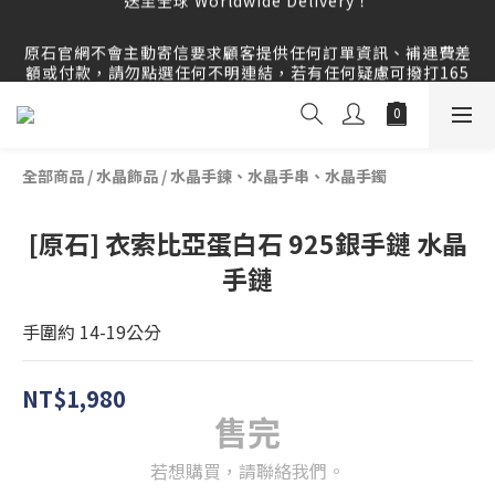
原石官網提供刷卡分期服務，歡迎多多利用！運送範圍：可配
送至全球 Worldwide Delivery！
原石官網不會主動寄信要求顧客提供任何訂單資訊、補運費差
額或付款，請勿點選任何不明連結，若有任何疑慮可撥打165
反詐騙專線查證。
原石官網提供刷卡分期服務，歡迎多多利用！運送範圍：可配
送至全球 Worldwide Delivery！
全部商品
/
水晶飾品
/
水晶手鍊、水晶手串、水晶手鐲
[原石] 衣索比亞蛋白石 925銀手鏈 水晶
手鏈
手圍約 14-19公分
NT$1,980
售完
若想購買，請聯絡我們。