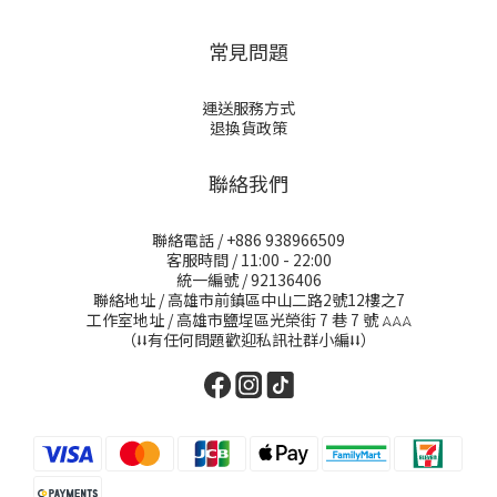
常見問題
運送服務方式
退換貨政策
聯絡我們
聯絡電話 / +886 938966509
客服時間 / 11:00 - 22:00
統一編號 / 92136406
聯絡地址 / 高雄市前鎮區中山二路2號12樓之7
工作室地址 / 高雄市鹽埕區光榮街 7 巷 7 號
𖤂𖤂𖤂
（⭣⭣有任何問題歡迎私訊社群小編⭣⭣）