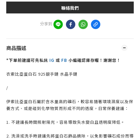
聯絡我們
分享到
商品描述
*下單前建議可先私訊
IG
或
FB
小編確認庫存喔！謝謝您！
衣索比亞蛋白石 925銀手鏈 水晶手鏈
/
伊索比亞蛋白石屬於含水量高的礦石，較容易隨著環境濕度以及保
養方式、或是碰到化學物質而形成不同的透度，日常保養建議：
1. 不建議長時間照射陽光，容易導致失水變白且透明度降低。
2. 洗澡或洗手時建議先將蛋白石飾品摘除，以免影響礦石成份而導