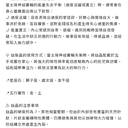
當太陽神經叢輪的能量失去平衡（過度活躍或匱乏）時，通常會在
身心靈層面出現以下狀態：
🌙 過度活躍：容易表現出過度的掌控欲、好勝心與傲慢自大，做
事流於急躁、盲目擴張，並對金錢或名利產生得失心過重的焦慮。
🌙 能量匱乏：內心常感到自卑、退縮，遇到挑戰時習慣自我懷
疑。在生活中缺乏前進的行動力，做事容易拖延、得過且過，並經
常陷入無力感中。
💡 鈦髮晶的使用方式：當太陽神經叢輪失衡時，將鈦晶配戴於左
手或握在掌心，其強大的陽性頻率能迅速驅散內心的迷茫與恐懼，
協助凝聚專注力，將想法落實為巨大的執行力。
📍星座石：獅子座、處女座、金牛座
📍五行屬性：金、土
⚠️ 鈦晶的注意事項
鈦晶的硬度約為 7，質地相當堅韌，但由於內部含有豐富的天然針
狀、片狀金屬礦物包裹體，仍應避免與其他尖銳硬物大力碰撞，以
防結構交界處產生內裂。