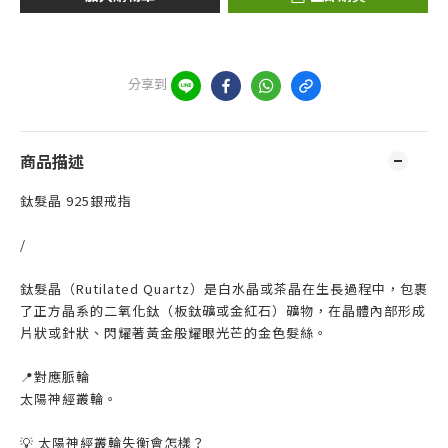
分享到
商品描述
鈦髮晶 925銀戒指
/
鈦髮晶（Rutilated Quartz）是白水晶或茶晶在生長過程中，包裹
了正方晶系的二氧化鈦（板鈦礦或金紅石）礦物，在晶體內部形成
片狀或針狀、閃耀著黃金般耀眼光芒的金色髮絲。
📍對應脈輪
太陽神經叢輪。
💡 太陽神經叢輪失衡會怎樣？