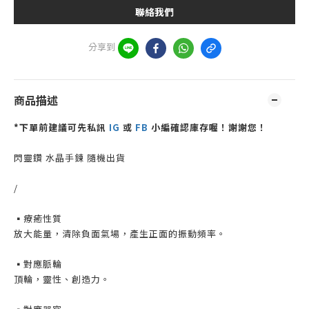
聯絡我們
分享到
商品描述
*下單前建議可先私訊
IG
或
FB
小編確認庫存喔！謝謝您！
閃靈鑽 水晶手鍊 隨機出貨
/
▪️療癒性質
放大能量，清除負面氣場，產生正面的振動頻率。
▪️對應脈輪
頂輪，靈性、創造力。