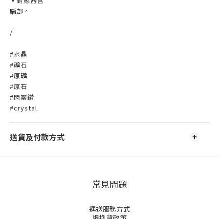
▪️對應器官
腦部。
/
#水晶
#礦石
#原礦
#原石
#閃靈鑽
#crystal
送貨及付款方式
常見問題
運送服務方式
退換貨政策