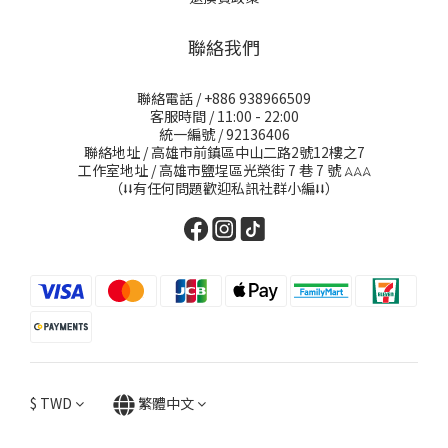
聯絡我們
聯絡電話 / +886 938966509
客服時間 / 11:00 - 22:00
統一編號 / 92136406
聯絡地址 / 高雄市前鎮區中山二路2號12樓之7
工作室地址 / 高雄市鹽埕區光榮街 7 巷 7 號
𖤂𖤂𖤂
（⭣⭣有任何問題歡迎私訊社群小編⭣⭣）
$
TWD
繁體中文