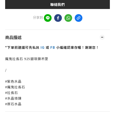
聯絡我們
分享到
商品描述
*下單前建議可先私訊
IG
或
FB
小編確認庫存喔！謝謝您！
魔鬼拉長石 925銀項鍊吊墜
/
#紫色水晶
#魔鬼拉長石
#拉長石
#水晶項鍊
#原石水晶