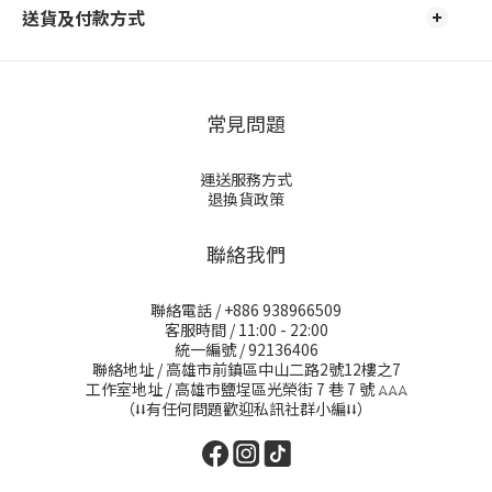
送貨及付款方式
常見問題
運送服務方式
退換貨政策
聯絡我們
聯絡電話 / +886 938966509
客服時間 / 11:00 - 22:00
統一編號 / 92136406
聯絡地址 / 高雄市前鎮區中山二路2號12樓之7
工作室地址 / 高雄市鹽埕區光榮街 7 巷 7 號
𖤂𖤂𖤂
（⭣⭣有任何問題歡迎私訊社群小編⭣⭣）