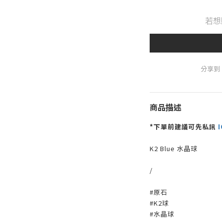
若想
分享到
商品描述
*下單前建議可先私訊
I
K2 Blue 水晶球
/
#原石
#K2球
#水晶球