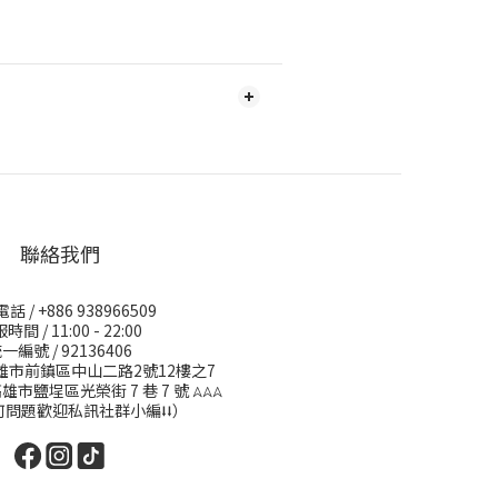
聯絡我們
 / +886 938966509
時間 / 11:00 - 22:00
一編號 / 92136406
高雄市前鎮區中山二路2號12樓之7
高雄市鹽埕區光榮街 7 巷 7 號
𖤂𖤂𖤂
何問題歡迎私訊社群小編⭣⭣）