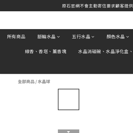
原石官網提供刷
原石官網不會主動寄信要求顧客提供
原石官網提供刷
所有商品
脈輪水晶
五行水晶
顏色水晶
線香、香塔、薰香塊
水晶消磁碗、水晶淨化盒
全部商品
/
水晶球