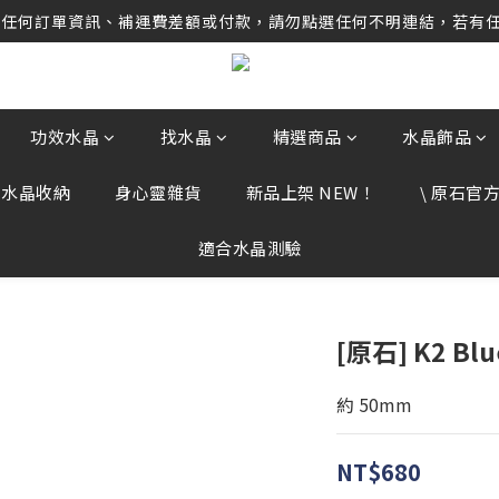
卡分期服務，歡迎多多利用！運送範圍：可配送至全球 Worldwide D
任何訂單資訊、補運費差額或付款，請勿點選任何不明連結，若有任
卡分期服務，歡迎多多利用！運送範圍：可配送至全球 Worldwide D
功效水晶
找水晶
精選商品
水晶飾品
、水晶收納
身心靈雜貨
新品上架 NEW！
\ 原石官方 
適合水晶測驗
[原石] K2 Bl
約 50mm
NT$680