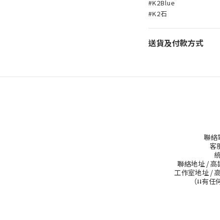
#K2Blue
#K2石
送貨及付款方式
聯絡電話
客服
統
聯絡地址 / 
工作室地址 / 
（⭣⭣有任