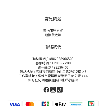
常見問題
運送服務方式
退換貨政策
聯絡我們
聯絡電話 / +886 938966509
客服時間 / 11:00 - 22:00
統一編號 / 92136406
聯絡地址 / 高雄市前鎮區中山二路2號12樓之7
工作室地址 / 高雄市鹽埕區光榮街 7 巷 7 號
𖤂𖤂𖤂
（⭣⭣有任何問題歡迎私訊社群小編⭣⭣）