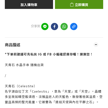
加入購物車
立即購買
分享到
商品描述
*下單前建議可先私訊 IG 或 FB 小編確認庫存喔！謝謝您！
天青石 水晶手串 隨機出貨
/
天青石（Celestite）
名字源自拉丁文「Caelestis」，意為「天堂」或「天空」。晶體
多呈現如晴空般清透、淡雅且迷人的天藍色，散發著極其溫柔、空
靈且高頻的聖光能量。它被譽為「連結天使與內在平靜之石」。