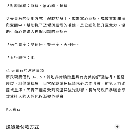
📍對應脈輪：喉輪、眉心輪、頂輪。
💡天青石的使用方式：配戴於身上、握於掌心冥想，或放置於床頭
與空間中，幫助撫平恐懼與靈魂的毛躁，是公認能提升直覺力、協
助引領心靈進入神聖和諧的冥想石。
📍適合星座：雙魚座、雙子座、天秤座。
📍五行屬性：水。
⚠️ 天青石的注意事項
摩氏硬度僅約 3–3.5，質地非常嬌嫩且具有完美的解理結構，極易
碎裂、刮傷或掉屑，日常配戴或把玩請務必溫柔呵護，避免大力碰
撞或重摔。天青石極易受到高溫與強光影響，長時間烈日暴曬會導
致其迷人的天藍色逐漸褪色變白。
#天青石
送貨及付款方式