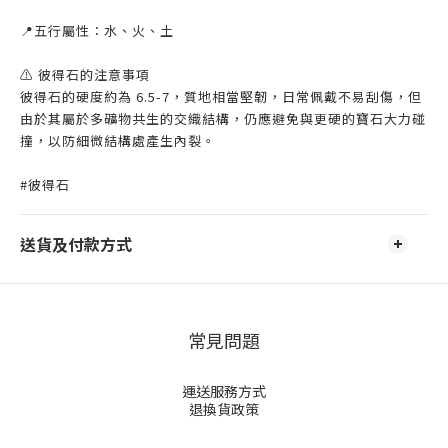
📍五行屬性：水、火、土
⚠️ 彼得石的注意事項
彼得石的硬度約為 6.5-7，質地相當堅韌，日常佩戴不易刮傷，但
由於其屬於多礦物共生的交織結構，仍應避免與更硬的寶石大力碰
撞，以防細微結構處產生內裂。
#彼得石
送貨及付款方式
常見問題
運送服務方式
退換貨政策