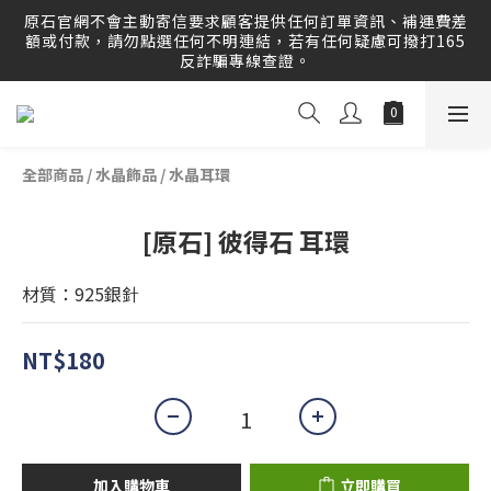
原石官網提供刷卡分期服務，歡迎多多利用！運送範圍：可配
原石官網不會主動寄信要求顧客提供任何訂單資訊、補運費差
送至全球 Worldwide Delivery！
額或付款，請勿點選任何不明連結，若有任何疑慮可撥打165
反詐騙專線查證。
原石官網提供刷卡分期服務，歡迎多多利用！運送範圍：可配
送至全球 Worldwide Delivery！
全部商品
/
水晶飾品
/
水晶耳環
[原石] 彼得石 耳環
材質：925銀針
NT$180
加入購物車
立即購買