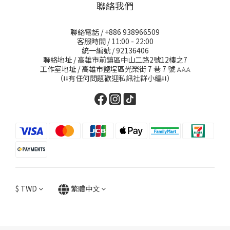
聯絡我們
聯絡電話 / +886 938966509
客服時間 / 11:00 - 22:00
統一編號 / 92136406
聯絡地址 / 高雄市前鎮區中山二路2號12樓之7
工作室地址 / 高雄市鹽埕區光榮街 7 巷 7 號
𖤂𖤂𖤂
（⭣⭣有任何問題歡迎私訊社群小編⭣⭣）
$
TWD
繁體中文