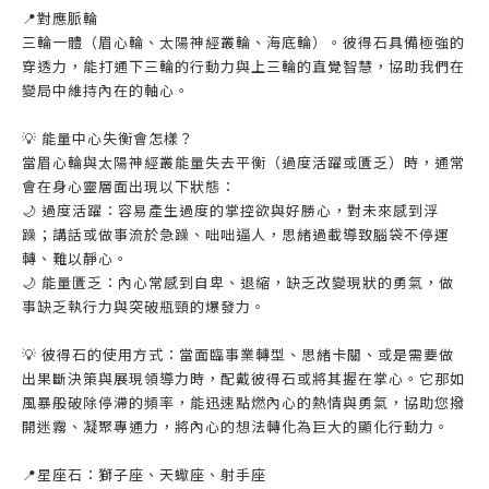
📍對應脈輪
三輪一體（眉心輪、太陽神經叢輪、海底輪）。彼得石具備極強的
穿透力，能打通下三輪的行動力與上三輪的直覺智慧，協助我們在
變局中維持內在的軸心。
💡 能量中心失衡會怎樣？
當眉心輪與太陽神經叢能量失去平衡（過度活躍或匱乏）時，通常
會在身心靈層面出現以下狀態：
🌙 過度活躍：容易產生過度的掌控欲與好勝心，對未來感到浮
躁；講話或做事流於急躁、咄咄逼人，思緒過載導致腦袋不停運
轉、難以靜心。
🌙 能量匱乏：內心常感到自卑、退縮，缺乏改變現狀的勇氣，做
事缺乏執行力與突破瓶頸的爆發力。
💡 彼得石的使用方式：當面臨事業轉型、思緒卡關、或是需要做
出果斷決策與展現領導力時，配戴彼得石或將其握在掌心。它那如
風暴般破除停滯的頻率，能迅速點燃內心的熱情與勇氣，協助您撥
開迷霧、凝聚專通力，將內心的想法轉化為巨大的顯化行動力。
📍星座石：獅子座、天蠍座、射手座