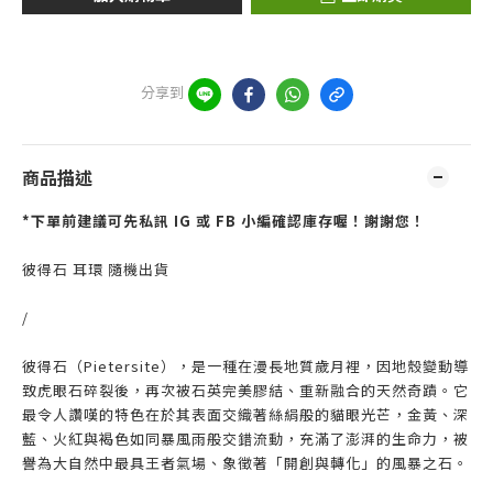
分享到
商品描述
*下單前建議可先私訊 IG 或 FB 小編確認庫存喔！謝謝您！
彼得石 耳環 隨機出貨
/
彼得石（Pietersite），是一種在漫長地質歲月裡，因地殼變動導
致虎眼石碎裂後，再次被石英完美膠結、重新融合的天然奇蹟。它
最令人讚嘆的特色在於其表面交織著絲絹般的貓眼光芒，金黃、深
藍、火紅與褐色如同暴風雨般交錯流動，充滿了澎湃的生命力，被
譽為大自然中最具王者氣場、象徵著「開創與轉化」的風暴之石。