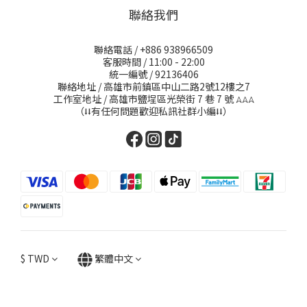
聯絡我們
聯絡電話 / +886 938966509
客服時間 / 11:00 - 22:00
統一編號 / 92136406
聯絡地址 / 高雄市前鎮區中山二路2號12樓之7
工作室地址 / 高雄市鹽埕區光榮街 7 巷 7 號
𖤂𖤂𖤂
（⭣⭣有任何問題歡迎私訊社群小編⭣⭣）
$
TWD
繁體中文