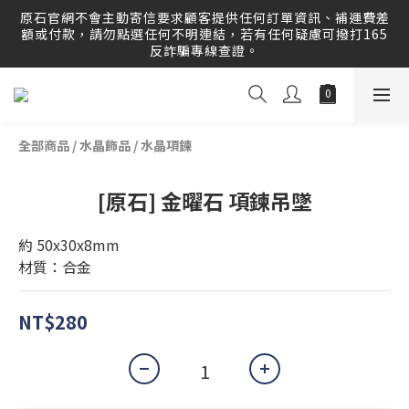
原石官網提供刷卡分期服務，歡迎多多利用！運送範圍：可配
原石官網不會主動寄信要求顧客提供任何訂單資訊、補運費差
送至全球 Worldwide Delivery！
額或付款，請勿點選任何不明連結，若有任何疑慮可撥打165
反詐騙專線查證。
原石官網提供刷卡分期服務，歡迎多多利用！運送範圍：可配
送至全球 Worldwide Delivery！
全部商品
/
水晶飾品
/
水晶項鍊
[原石] 金曜石 項鍊吊墜
約 50x30x8mm
材質：合金
NT$280