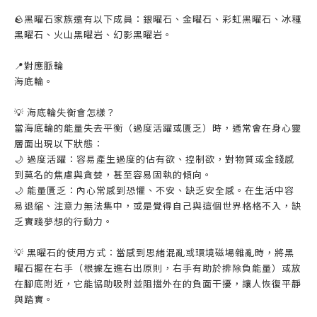
🪨黑曜石家族還有以下成員：銀曜石、金曜石、彩虹黑曜石、冰種
黑曜石、火山黑曜岩、幻影黑曜岩。
📍對應脈輪
海底輪。
💡 海底輪失衡會怎樣？
當海底輪的能量失去平衡（過度活躍或匱乏）時，通常會在身心靈
層面出現以下狀態：
🌙 過度活躍：容易產生過度的佔有欲、控制欲，對物質或金錢感
到莫名的焦慮與貪婪，甚至容易固執的傾向。
🌙 能量匱乏：內心常感到恐懼、不安、缺乏安全感。在生活中容
易退縮、注意力無法集中，或是覺得自己與這個世界格格不入，缺
乏實踐夢想的行動力。
💡 黑曜石的使用方式：當感到思緒混亂或環境磁場雜亂時，將黑
曜石握在右手（根據左進右出原則，右手有助於排除負能量）或放
在腳底附近，它能協助吸附並阻擋外在的負面干擾，讓人恢復平靜
與踏實。