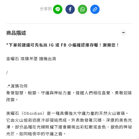
分享到
商品描述
*下單前建議可先私訊 IG 或 FB 小編確認庫存喔！謝謝您！
金曜石 項鍊吊墜 隨機出貨
/
📍渡鴉功效
象徵智慧、蛻變、守護與神秘力量，提醒人們相信直覺、勇敢迎接
改變。
黑曜石（Obsidian）是一種具備強大守護力量的天然火山玻璃。
它由火山熔岩迅速冷卻凝結而成，外表散發著沉穩、深邃的黑色光
澤，部分品種在光線照耀下還會顯現出彩虹眼或金色、銀色的神祕
光芒，如同暗夜中的守護之盾。