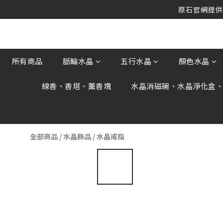
原石官網提供刷
原石官網提供刷
原石官網不會主動寄信要求顧客提供
原石官網提供刷
所有商品
脈輪水晶
五行水晶
顏色水晶
線香、香塔、薰香塊
水晶消磁碗、水晶淨化盒
全部商品
/
水晶飾品
/
水晶戒指