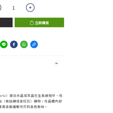
立即購買
 Quartz）是白水晶或茶晶在生長過程中，包
鈦（板鈦礦或金紅石）礦物，在晶體內部
著黃金般耀眼光芒的金色髮絲。