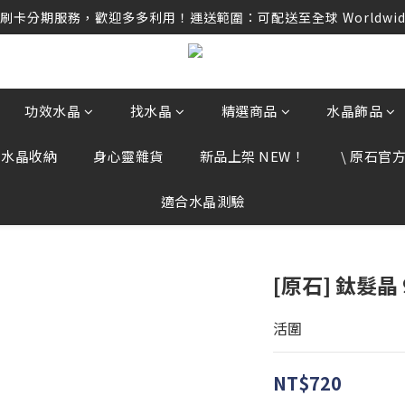
卡分期服務，歡迎多多利用！運送範圍：可配送至全球 Worldwide D
卡分期服務，歡迎多多利用！運送範圍：可配送至全球 Worldwide D
任何訂單資訊、補運費差額或付款，請勿點選任何不明連結，若有任
卡分期服務，歡迎多多利用！運送範圍：可配送至全球 Worldwide D
功效水晶
找水晶
精選商品
水晶飾品
、水晶收納
身心靈雜貨
新品上架 NEW！
\ 原石官方 
適合水晶測驗
[原石] 鈦髮晶
活圍
NT$720