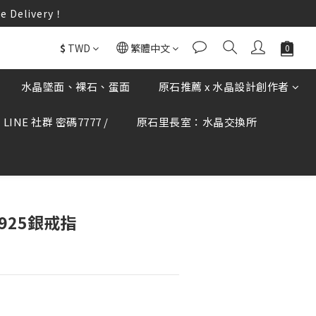
elivery！
elivery！
何疑慮可撥打165反詐騙專線查證。
$
TWD
繁體中文
elivery！
水晶墜面、裸石、蛋面
原石推薦 x 水晶設計創作者
LINE 社群 密碼7777 /
原石里長室：水晶交換所
立即購買
 925銀戒指