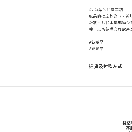
⚠️ 鈦晶的注意事項
鈦晶的硬度約為 7，
針狀、片狀金屬礦物包
撞，以防結構交界處產
#鈦髮晶
#銅髮晶
送貨及付款方式
聯絡電話
客服