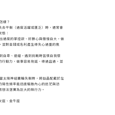
會怎樣？
失去平衡（過度活躍或匱乏）時，通常會
狀態：
現出過度的掌控欲、好勝心與傲慢自大，做
，並對金錢或名利產生得失心過重的焦
感到自卑、退縮，遇到挑戰時習慣自我懷
的行動力，做事容易拖延、得過且過，並
：當太陽神經叢輪失衡時，將鈦晶配戴於左
的陽性頻率能迅速驅散內心的迷茫與恐
將想法落實為巨大的執行力。
女座、金牛座