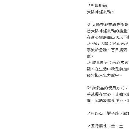
📍對應脈輪
太陽神經叢輪。
💡 太陽神經叢輪失衡
當太陽神經叢輪的能量
在身心靈層面出現以下
🌙 過度活躍：容易表
事流於急躁、盲目擴張
慮。
🌙 能量匱乏：內心常
疑。在生活中缺乏前進
經常陷入無力感中。
💡 鈦髮晶的使用方式
手或握在掌心，其強大
懼，協助凝聚專注力，
📍星座石：獅子座、處
📍五行屬性：金、土