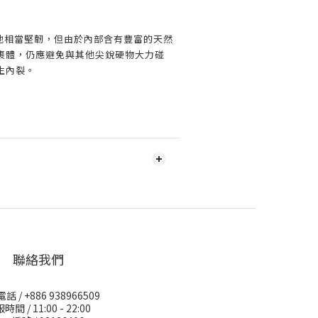
質地相當堅韌，但由於內部含有豐富的天然
裹體，仍應避免與其他尖銳硬物大力碰
生內裂。
聯絡我們
 / +886 938966509
時間 / 11:00 - 22:00