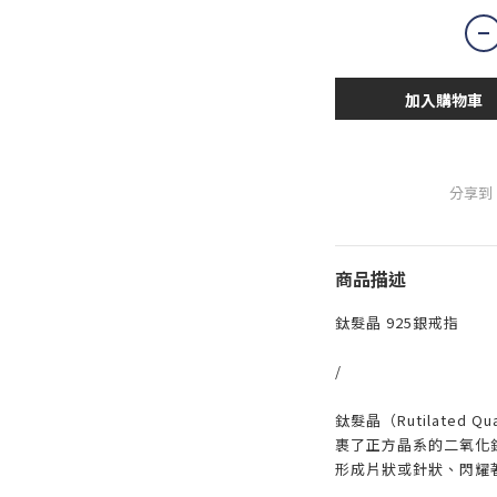
加入購物車
分享到
商品描述
鈦髮晶 925銀戒指
/
鈦髮晶（Rutilated
裹了正方晶系的二氧化
形成片狀或針狀、閃耀