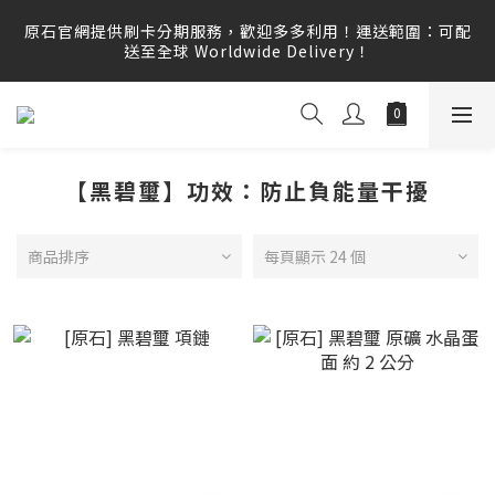
原石官網提供刷卡分期服務，歡迎多多利用！運送範圍：可配
原石官網提供刷卡分期服務，歡迎多多利用！運送範圍：可配
送至全球 Worldwide Delivery！
送至全球 Worldwide Delivery！
原石官網不會主動寄信要求顧客提供任何訂單資訊、補運費差
額或付款，請勿點選任何不明連結，若有任何疑慮可撥打165
反詐騙專線查證。
【黑碧璽】功效：防止負能量干擾
原石官網提供刷卡分期服務，歡迎多多利用！運送範圍：可配
送至全球 Worldwide Delivery！
商品排序
每頁顯示 24 個