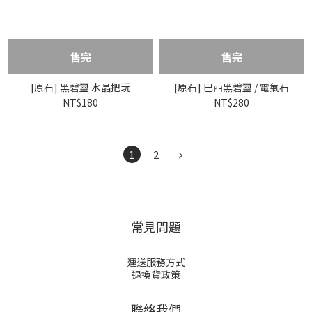
售完
售完
[原石] 黑碧璽 水晶把玩
[原石] 巴西黑碧璽 / 電氣石
NT$180
NT$280
1
2
常見問題
運送服務方式
退換貨政策
聯絡我們