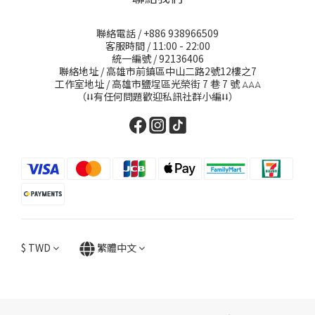
聯絡電話 / +886 938966509
客服時間 / 11:00 - 22:00
統一編號 / 92136406
聯絡地址 / 高雄市前鎮區中山二路2號12樓之7
工作室地址 / 高雄市鹽埕區光榮街 7 巷 7 號
𖤂𖤂𖤂
（⭣⭣有任何問題歡迎私訊社群小編⭣⭣）
$
TWD
繁體中文