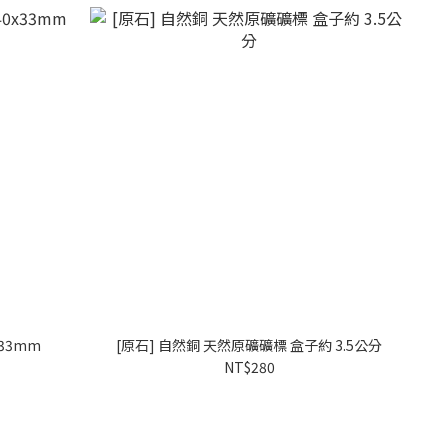
x33mm
[原石] 自然銅 天然原礦礦標 盒子約 3.5公分
NT$280