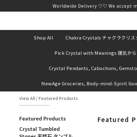
Worldwide Delivery ♡♡ We a
Worldwide Delivery ♡♡ We a
We WILL NOT proactively ask yo
Worldwide Delivery ♡♡ We a
Shop All
Chakra Crystals チャクラク
Pick Crystal with Meanings 運
Crystal Pendants, Cabochons, Gemst
NewAge Groceries, Body-mind-Spirit Go
View All
/
Featured Products
Featured Products
Featured P
Crystal Tumbled
Stones 天然石 タンブル