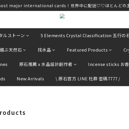
ccept most major international cards！世界中に配
ccept most major international cards！世界中に配
u to provide any order information by E-mail,  please do 
ccept most major international cards！世界中に配
リスタルストーン
5 Elements Crystal Classification 五行の
気から選ぶ天然石
找水晶
Featured Products
C
ones
原石推薦 x 水晶設計創作者
Incense sticks お
ods
New Arrivals
\ 原石官方 LINE 社群 密碼7777 /
roducts