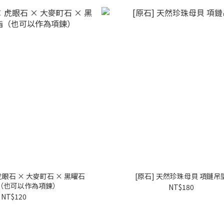
 虎眼石 × 大麥町石 × 黑曜石
[原石] 天然珍珠母貝 項鏈吊
（也可以作為項鍊）
NT$180
NT$120