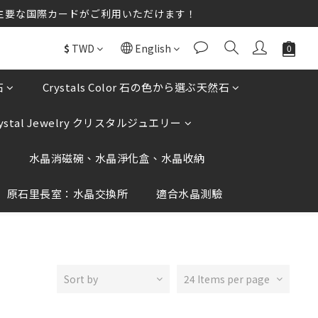
送♡♡ほとんどの主要な国際カードがご利用いただけます！
送♡♡ほとんどの主要な国際カードがご利用いただけます！
not click on any unknown links.
$
TWD
English
送♡♡ほとんどの主要な国際カードがご利用いただけます！
石
Crystals Color 石の色から選ぶ天然石
rystal Jewelry クリスタルジュエリー
香
水晶消磁碗、水晶淨化盒、水晶收納
原石里長室：水晶交換所
適合水晶測驗
Sort by
24 Items per page