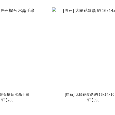
星光石榴石 水晶手串
[原石] 太陽花髮晶 約 16x14x1
NT$280
NT$390