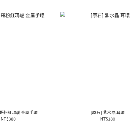
西哥粉紅瑪瑙 金屬手環
[原石] 紫水晶 耳環
NT$380
NT$180