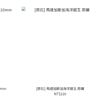
0mm
[原石] 馬達加斯加海洋碧玉 原礦
NT$220