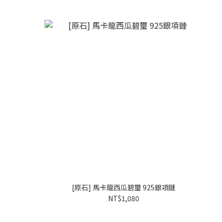
[原石] 馬卡龍西瓜碧璽 925銀項鏈
NT$1,080