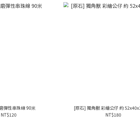
耐磨彈性串珠線 90米
[原石] 獨角獸 彩繪公仔 約 52x40
NT$120
NT$180