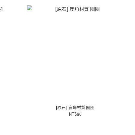
[原石] 鹿角材質 圈圈
NT$80