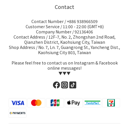
Contact
Contact Number / +886 938966509
Customer Service / 11:00 - 22:00 (GMT+8)
Company Number / 92136406
Contact Address / 12F-7, No. 2, Zhongshan 2nd Road,
Qianzhen District, Kaohsiung City, Taiwan
Shop Address / No. 7, Ln. 7, Guangrong St., Yancheng Dist.,
Kaohsiung City 803, Taiwan
Please feel free to contact us on Instagram & Facebook
online messages!
▼▼▼