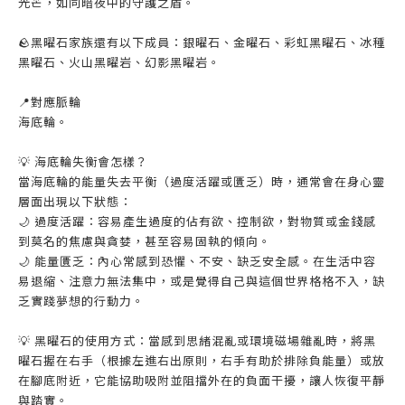
光芒，如同暗夜中的守護之盾。
🪨黑曜石家族還有以下成員：銀曜石、金曜石、彩虹黑曜石、冰種
黑曜石、火山黑曜岩、幻影黑曜岩。
📍對應脈輪
海底輪。
💡 海底輪失衡會怎樣？
當海底輪的能量失去平衡（過度活躍或匱乏）時，通常會在身心靈
層面出現以下狀態：
🌙 過度活躍：容易產生過度的佔有欲、控制欲，對物質或金錢感
到莫名的焦慮與貪婪，甚至容易固執的傾向。
🌙 能量匱乏：內心常感到恐懼、不安、缺乏安全感。在生活中容
易退縮、注意力無法集中，或是覺得自己與這個世界格格不入，缺
乏實踐夢想的行動力。
💡 黑曜石的使用方式：當感到思緒混亂或環境磁場雜亂時，將黑
曜石握在右手（根據左進右出原則，右手有助於排除負能量）或放
在腳底附近，它能協助吸附並阻擋外在的負面干擾，讓人恢復平靜
與踏實。