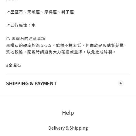
📍星座石：天蠍座、摩羯座、獅子座
📍五行屬性：水
⚠️ 黑曜石的注意事項
黑曜石的硬度約為 5-5.5，雖然不算太低，但由於是玻璃質結構，
質地較脆，配戴時請避免大力碰撞或重摔，以免造成碎裂。
#金曜石
SHIPPING & PAYMENT
Help
Delivery & Shipping