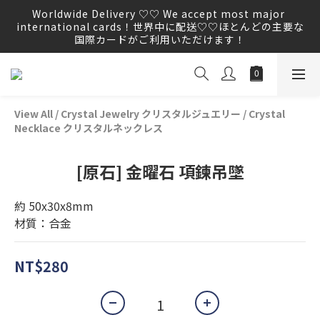
Worldwide Delivery ♡♡ We accept most major 
Worldwide Delivery ♡♡ We accept most major 
international cards！世界中に配送♡♡ほとんどの主要な
international cards！世界中に配送♡♡ほとんどの主要な
国際カードがご利用いただけます！
国際カードがご利用いただけます！
We WILL NOT proactively ask you to provide any 
order information by E-mail,  please do not click on 
any unknown links.
View All
/
Crystal Jewelry クリスタルジュエリー
/
Crystal
Worldwide Delivery ♡♡ We accept most major 
Necklace クリスタルネックレス
international cards！世界中に配送♡♡ほとんどの主要な
国際カードがご利用いただけます！
[原石] 金曜石 項鍊吊墜
約 50x30x8mm
材質：合金
NT$280