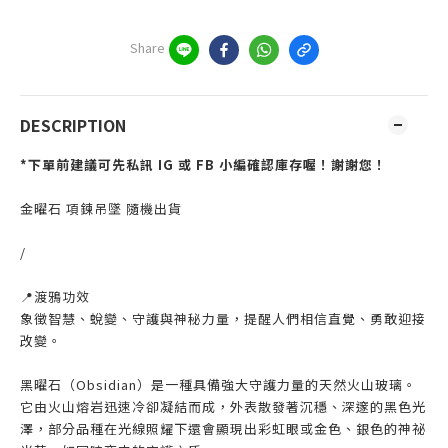
Share
DESCRIPTION
*下單前建議可先私訊 IG 或 FB 小編確認庫存喔！謝謝您！
金曜石 項鍊吊墜 隨機出貨
/
📍渡鴉功效
象徵智慧、蛻變、守護與神秘力量，提醒人們相信直覺、勇敢迎接
改變。
黑曜石（Obsidian）是一種具備強大守護力量的天然火山玻璃。
它由火山熔岩迅速冷卻凝結而成，外表散發著沉穩、深邃的黑色光
澤，部分品種在光線照耀下還會顯現出彩虹眼或金色、銀色的神祕