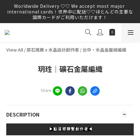
Worldwide Delivery ♡♡ We accept most major 
Worldwide Delivery ♡♡ We accept most major 
international cards！世界中に配送♡♡ほとんどの主要な
international cards！世界中に配送♡♡ほとんどの主要な
国際カードがご利用いただけます！
国際カードがご利用いただけます！
We WILL NOT proactively ask you to provide any 
order information by E-mail,  please do not click on 
any unknown links.
View All
/
原石推薦 x 水晶設計創作者
/
台中・水晶金屬線編織
Worldwide Delivery ♡♡ We accept most major 
international cards！世界中に配送♡♡ほとんどの主要な
国際カードがご利用いただけます！
玥珄｜礦石金屬編織
Share
DESCRIPTION
▶點這裡聯繫創作者◀