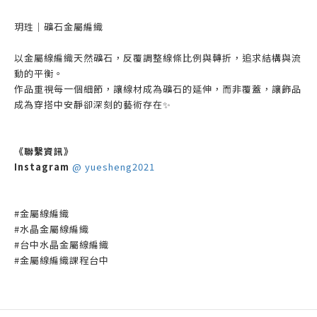
玥珄｜礦石金屬編織
以金屬線編織天然礦石，反覆調整線條比例與轉折，追求結構與流
動的平衡。
作品重視每一個細節，讓線材成為礦石的延伸，而非覆蓋，讓飾品
成為穿搭中安靜卻深刻的藝術存在✨
《聯繫資訊》
Instagram
@ yuesheng2021
#金屬線編織
#水晶金屬線編織
#台中水晶金屬線編織
#金屬線編織課程台中