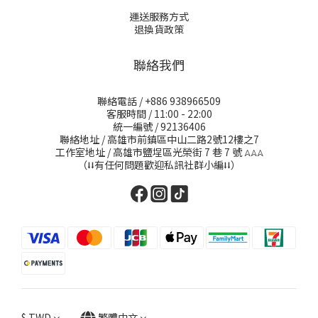
運送服務方式
退換貨政策
聯絡我們
聯絡電話 / +886 938966509
客服時間 / 11:00 - 22:00
統一編號 / 92136406
聯絡地址 / 高雄市前鎮區中山二路2號12樓之7
工作室地址 / 高雄市鹽埕區光榮街 7 巷 7 號
𖤂𖤂𖤂
（⭣⭣有任何問題歡迎私訊社群小編⭣⭣）
$
TWD
繁體中文