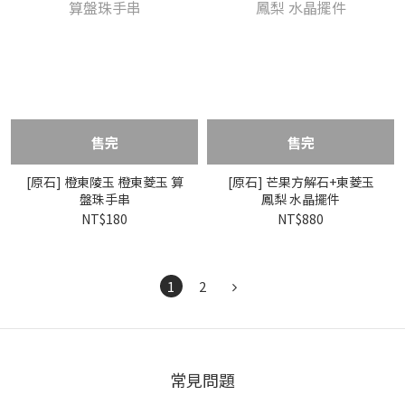
售完
售完
[原石] 橙東陵玉 橙東菱玉 算
[原石] 芒果方解石+東菱玉
盤珠手串
鳳梨 水晶擺件
NT$180
NT$880
1
2
常見問題