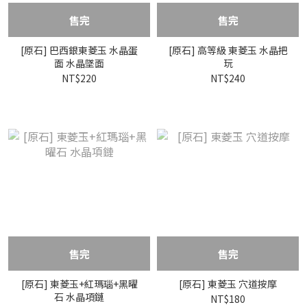
售完
售完
[原石] 巴西銀東菱玉 水晶蛋
[原石] 高等級 東菱玉 水晶把
面 水晶墜面
玩
NT$220
NT$240
售完
售完
[原石] 東菱玉+紅瑪瑙+黑曜
[原石] 東菱玉 穴道按摩
石 水晶項鏈
NT$180