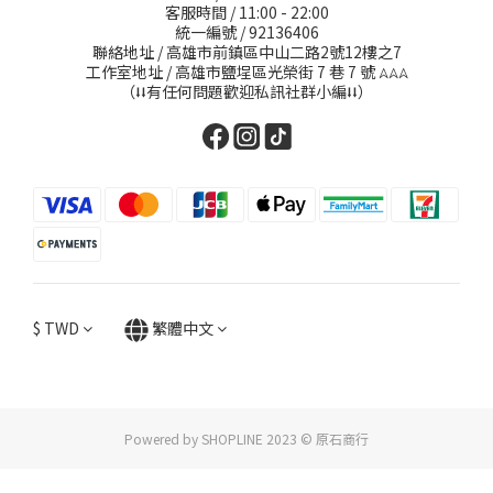
客服時間 / 11:00 - 22:00
統一編號 / 92136406
聯絡地址 / 高雄市前鎮區中山二路2號12樓之7
工作室地址 / 高雄市鹽埕區光榮街 7 巷 7 號
𖤂𖤂𖤂
（⭣⭣有任何問題歡迎私訊社群小編⭣⭣）
$
TWD
繁體中文
Powered by SHOPLINE 2023 © 原石商行