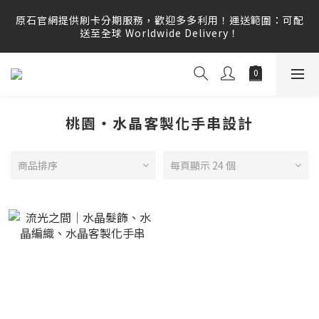
原石官網提供刷卡分期服務，歡迎多多利用！運送範圍：可配
原石官網提供刷卡分期服務，歡迎多多利用！運送範圍：可配
送至全球 Worldwide Delivery！
送至全球 Worldwide Delivery！
原石官網不會主動寄信要求顧客提供任何訂單資訊、補運費差
額或付款，請勿點選任何不明連結，若有任何疑慮可撥打165
反詐騙專線查證。
桃園・水晶客製化手串設計
原石官網提供刷卡分期服務，歡迎多多利用！運送範圍：可配
送至全球 Worldwide Delivery！
商品排序
每頁顯示 24 個