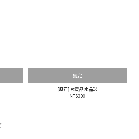
售完
[原石] 紫黃晶 水晶球
NT$330