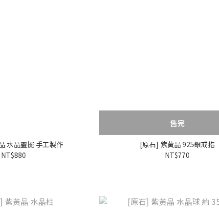
售完
黃晶 水晶靈擺 手工製作
[原石] 紫黃晶 925銀戒指
NT$880
NT$770