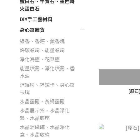
蛋白石、半寶石、墨西哥
火蛋白石
DIY手工藝材料
身心靈雜貨
線香、香塔、薰香塊
許願蠟燭、能量蠟燭
淨化海鹽、花草鹽
能量噴霧、淨化噴霧、香
水油
塔羅牌、神諭卡、身心靈
[原石
卡牌
水晶靈擺、黃銅靈擺
水晶展示架、水晶淨化
盤、水晶底座
水晶消磁碗、水晶淨化
盒、水晶收納