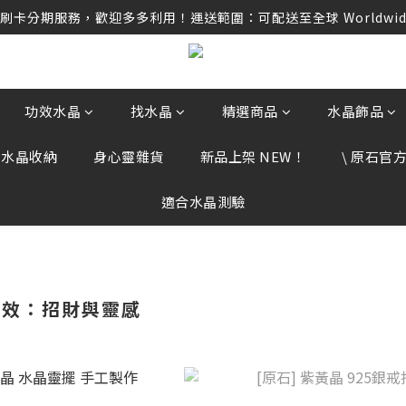
卡分期服務，歡迎多多利用！運送範圍：可配送至全球 Worldwide D
卡分期服務，歡迎多多利用！運送範圍：可配送至全球 Worldwide D
任何訂單資訊、補運費差額或付款，請勿點選任何不明連結，若有任
卡分期服務，歡迎多多利用！運送範圍：可配送至全球 Worldwide D
功效水晶
找水晶
精選商品
水晶飾品
、水晶收納
身心靈雜貨
新品上架 NEW！
\ 原石官方 
適合水晶測驗
功效：招財與靈感