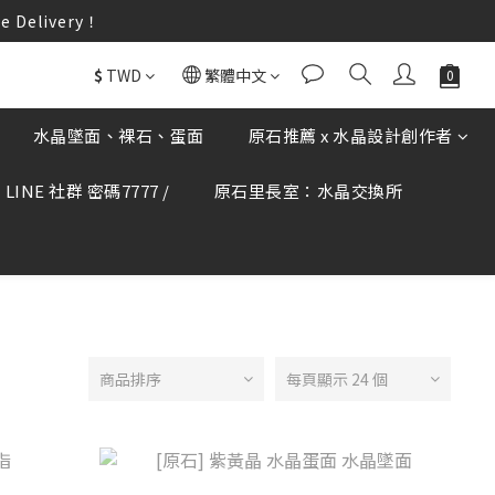
elivery！
elivery！
何疑慮可撥打165反詐騙專線查證。
$
TWD
繁體中文
elivery！
水晶墜面、裸石、蛋面
原石推薦 x 水晶設計創作者
LINE 社群 密碼7777 /
原石里長室：水晶交換所
商品排序
每頁顯示 24 個