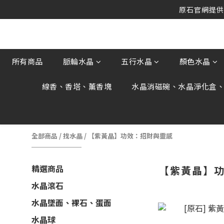
原石官網提供刷
原石官網提供刷
原石官網不會主動寄信要求顧客提供
原石官網提供刷
所有商品
脈輪水晶
五行水晶
顏色水晶
線香、香塔、薰香塊
水晶消磁碗、水晶淨化盒
全部商品
/
找水晶
/
【紫黃晶】功效：招財與靈感
精選商品
【紫黃晶】
水晶滾石
水晶墜面、裸石、蛋面
水晶球