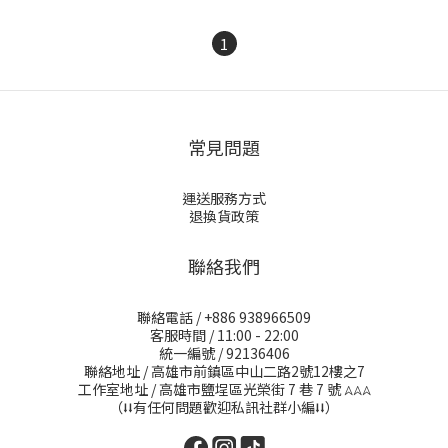
1
常見問題
運送服務方式
退換貨政策
聯絡我們
聯絡電話 / +886 938966509
客服時間 / 11:00 - 22:00
統一編號 / 92136406
聯絡地址 / 高雄市前鎮區中山二路2號12樓之7
工作室地址 / 高雄市鹽埕區光榮街 7 巷 7 號
𖤂𖤂𖤂
（⭣⭣有任何問題歡迎私訊社群小編⭣⭣）