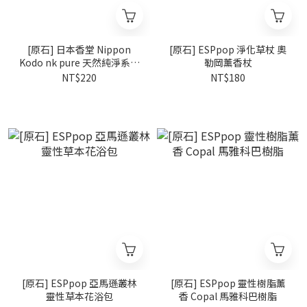
[原石] 日本香堂 Nippon
[原石] ESPpop 淨化草杖 奧
Kodo nk pure 天然純淨系列
勒岡薰香杖
線香 20支入
NT$220
NT$180
[原石] ESPpop 亞馬遜叢林
[原石] ESPpop 靈性樹脂薰
靈性草本花浴包
香 Copal 馬雅科巴樹脂