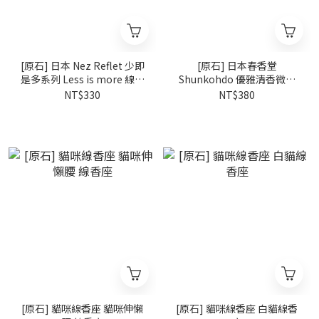
[原石] 日本 Nez Reflet 少即
[原石] 日本春香堂
是多系列 Less is more 線香
Shunkohdo 優雅清香微煙
40支入
線香（白檀・蜂蜜） 約220
NT$330
NT$380
支入
[原石] 貓咪線香座 貓咪伸懶
[原石] 貓咪線香座 白貓線香