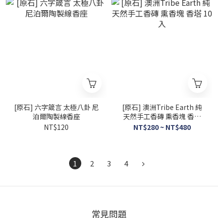
[原石] 六字箴言 太極八卦 尼
[原石] 澳洲Tribe Earth 純
泊爾陶製線香座
天然手工香磚 熏香塊 香塔
10入
NT$120
NT$280 ~ NT$480
1
2
3
4
常見問題