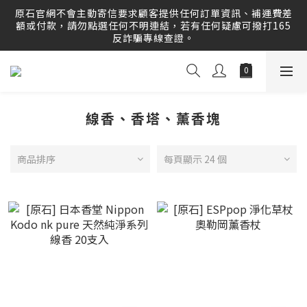
原石官網提供刷卡分期服務，歡迎多多利用！運送範圍：可配
原石官網不會主動寄信要求顧客提供任何訂單資訊、補運費差
送至全球 Worldwide Delivery！
額或付款，請勿點選任何不明連結，若有任何疑慮可撥打165
反詐騙專線查證。
原石官網提供刷卡分期服務，歡迎多多利用！運送範圍：可配
送至全球 Worldwide Delivery！
線香、香塔、薰香塊
商品排序
每頁顯示 24 個