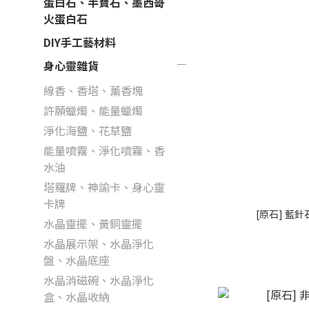
蛋白石、半寶石、墨西哥
火蛋白石
DIY手工藝材料
身心靈雜貨
線香、香塔、薰香塊
許願蠟燭、能量蠟燭
淨化海鹽、花草鹽
能量噴霧、淨化噴霧、香
水油
塔羅牌、神諭卡、身心靈
卡牌
[原石] 藍針
水晶靈擺、黃銅靈擺
水晶展示架、水晶淨化
盤、水晶底座
水晶消磁碗、水晶淨化
盒、水晶收納