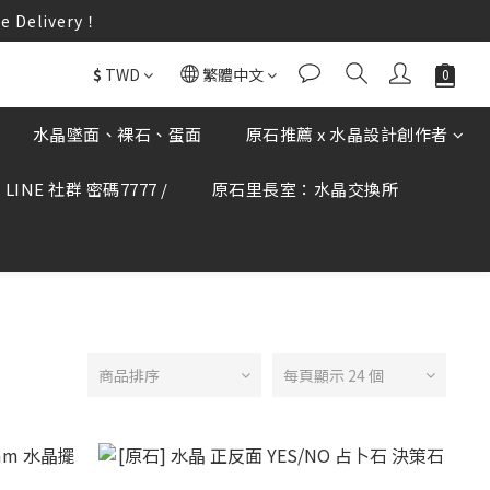
elivery！
何疑慮可撥打165反詐騙專線查證。
$
TWD
繁體中文
elivery！
水晶墜面、裸石、蛋面
原石推薦 x 水晶設計創作者
LINE 社群 密碼7777 /
原石里長室：水晶交換所
商品排序
每頁顯示 24 個