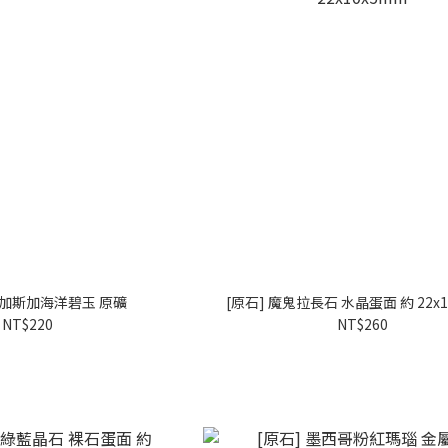
達加斯加海洋碧玉 原礦
[原石] 魔鬼拉長石 水晶蛋面 約 22x
NT$220
NT$260