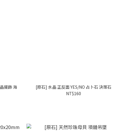
 水晶擺飾 海
[原石] 水晶 正反面 YES/NO 占卜石 決策石
NT$160