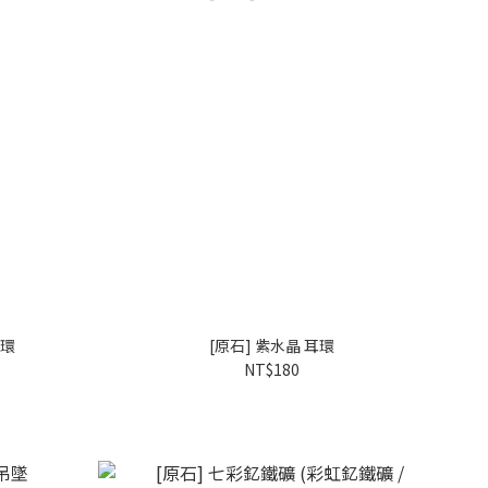
手環
[原石] 紫水晶 耳環
NT$180