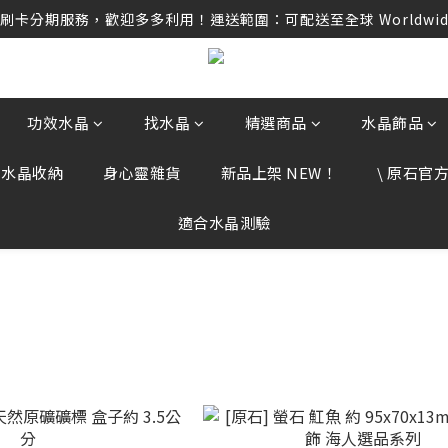
卡分期服務，歡迎多多利用！運送範圍：可配送至全球 Worldwide D
任何訂單資訊、補運費差額或付款，請勿點選任何不明連結，若有任
卡分期服務，歡迎多多利用！運送範圍：可配送至全球 Worldwide D
功效水晶
找水晶
精選商品
水晶飾品
、水晶收納
身心靈雜貨
新品上架 NEW！
\ 原石官方 
適合水晶測驗