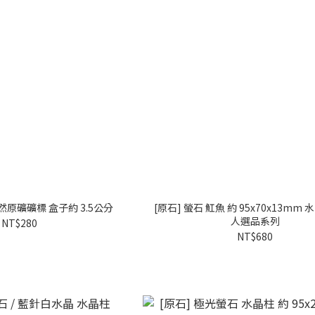
天然原礦礦標 盒子約 3.5公分
[原石] 螢石 魟魚 約 95x70x13mm
人選品系列
NT$280
NT$680