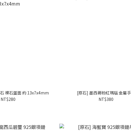
石 裸石蛋面 約 13x7x4mm
[原石] 墨西哥粉紅瑪瑙 金屬
NT$280
NT$380