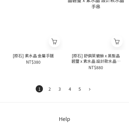
[原石] 紫水晶 金屬手鏈
[原石] 舒俱萊貔貅 x 黑髮晶
碧璽 x 紫水晶 設計款水晶手
NT$380
串
NT$880
1
2
3
4
5
Help