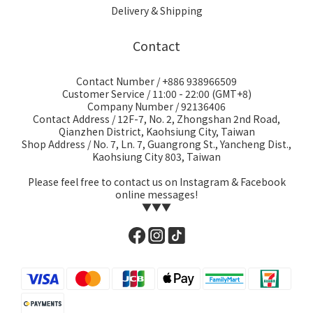
Delivery & Shipping
Contact
Contact Number / +886 938966509
Customer Service / 11:00 - 22:00 (GMT+8)
Company Number / 92136406
Contact Address / 12F-7, No. 2, Zhongshan 2nd Road,
Qianzhen District, Kaohsiung City, Taiwan
Shop Address / No. 7, Ln. 7, Guangrong St., Yancheng Dist.,
Kaohsiung City 803, Taiwan
Please feel free to contact us on Instagram & Facebook
online messages!
▼▼▼