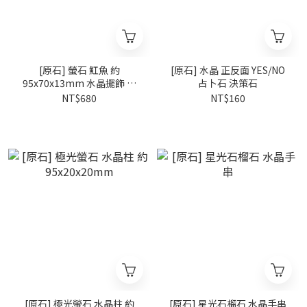
[原石] 螢石 魟魚 約
[原石] 水晶 正反面 YES/NO
95x70x13mm 水晶擺飾 海
占卜石 決策石
人選品系列
NT$680
NT$160
[原石] 極光螢石 水晶柱 約
[原石] 星光石榴石 水晶手串