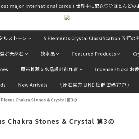
ccept most major international cards！世界中に配
ccept most major international cards！世界中に配
u to provide any order information by E-mail,  please do 
ccept most major international cards！世界中に配
リスタルストーン
5 Elements Crystal Classification 五行の
気から選ぶ天然石
找水晶
Featured Products
C
ones
原石推薦 x 水晶設計創作者
Incense sticks お
ods
New Arrivals
\ 原石官方 LINE 社群 密碼7777 /
r Plexus Chakra Stones & Crystal 第3の
us Chakra Stones & Crystal 第3の