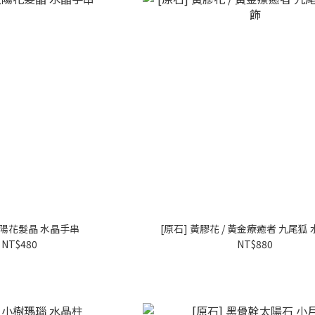
太陽花髮晶 水晶手串
[原石] 黃膠花 / 黃金療癒者 九尾狐
NT$480
NT$880