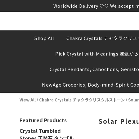
Worldwide Delivery ♡♡ We a
Worldwide Delivery ♡♡ We a
We WILL NOT proactively ask yo
Worldwide Delivery ♡♡ We a
Shop All
Chakra Crystals チャクラク
Pick Crystal with Meanings 運
Crystal Pendants, Cabochons, Gemst
NewAge Groceries, Body-mind-Spirit Go
View All
/
Chakra Crystals チャクラクリスタルストーン
/
Sola
Featured Products
Solar Plex
Crystal Tumbled
Stones 天然石 タンブル