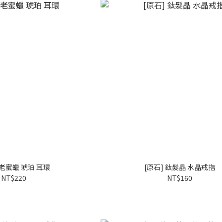
 老蜜蠟 琥珀 耳環
[原石] 鈦髮晶 水晶戒指
NT$220
NT$160