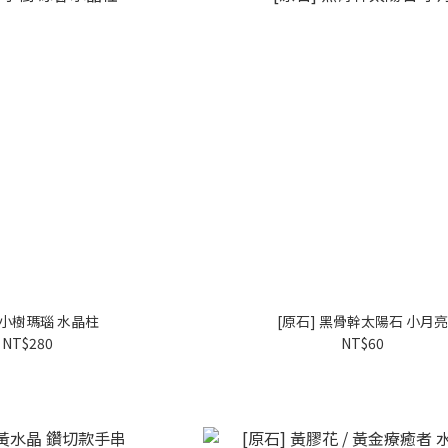
] 小樹瑪瑙 水晶柱
[原石] 黑骨幹太陽石 小月
NT$280
NT$60