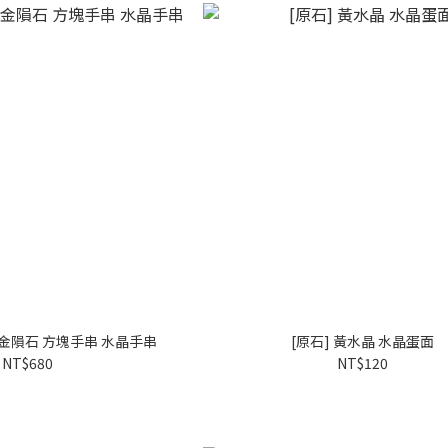
黃金隕石 方塊手串 水晶手串
[原石] 黃水晶 水晶蛋面
NT$680
NT$120