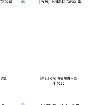
 項鏈
[原石] 小樹瑪瑙 項鏈吊墜
NT$280