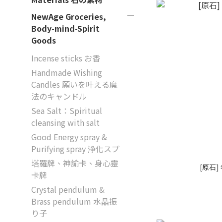
NewAge Groceries,
Body-mind-Spirit
Goods
Incense sticks お香
Handmade Wishing
Candles 願いを叶える魔
法のキャンドル
Sea Salt：Spiritual
cleansing with salt
Good Energy spray &
Purifying spray 浄化スプ
塔羅牌、神諭卡、身心靈
[原石]
卡牌
Crystal pendulum &
Brass pendulum 水晶振
り子