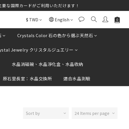
送♡♡ほとんどの主要な国際カードがご利用いただけます！
送♡♡ほとんどの主要な国際カードがご利用いただけます！
not click on any unknown links.
$
TWD
English
送♡♡ほとんどの主要な国際カードがご利用いただけます！
石
Crystals Color 石の色から選ぶ天然石
rystal Jewelry クリスタルジュエリー
香
水晶消磁碗、水晶淨化盒、水晶收納
原石里長室：水晶交換所
適合水晶測驗
Sort by
24 Items per page