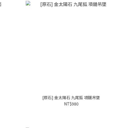
[原石] 金太陽石 九尾狐 項鏈吊墜
NT$980