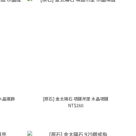
 水晶擺飾
[原石] 金太陽石 項鏈吊墜 水晶項鏈
NT$260