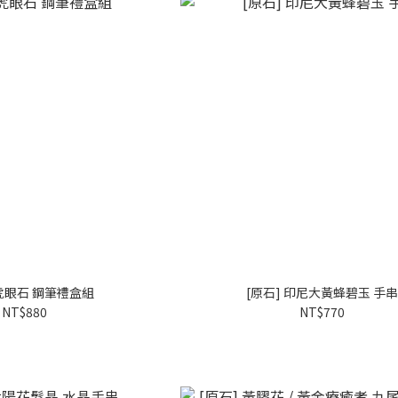
 虎眼石 鋼筆禮盒組
[原石] 印尼大黃蜂碧玉 手
NT$880
NT$770