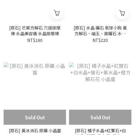
[原石] 芒果方解石 穴道按摩
[原石] 水晶 礦石 氣球小狗 黃
棒 水晶美容儀 水晶按摩棒
方解石、岫玉、黑曜石 水晶
擺件
NT$180
NT$220
Sold Out
Sold Out
[原石] 黃冰洲石 原礦 小晶靈
[原石] 橘子水晶+紅寶石+白