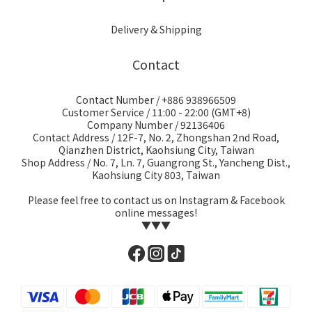
Delivery & Shipping
Contact
Contact Number / +886 938966509
Customer Service / 11:00 - 22:00 (GMT+8)
Company Number / 92136406
Contact Address / 12F-7, No. 2, Zhongshan 2nd Road,
Qianzhen District, Kaohsiung City, Taiwan
Shop Address / No. 7, Ln. 7, Guangrong St., Yancheng Dist.,
Kaohsiung City 803, Taiwan
Please feel free to contact us on Instagram & Facebook
online messages!
▼▼▼