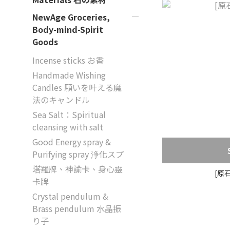
NewAge Groceries,
Body-mind-Spirit
Goods
Incense sticks お香
Handmade Wishing
Candles 願いを叶える魔
法のキャンドル
Sea Salt：Spiritual
cleansing with salt
Good Energy spray &
Purifying spray 浄化スプ
塔羅牌、神諭卡、身心靈
[原
卡牌
Crystal pendulum &
Brass pendulum 水晶振
り子