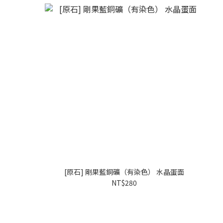
[原石] 剛果藍銅礦（有染色） 水晶蛋面
NT$280