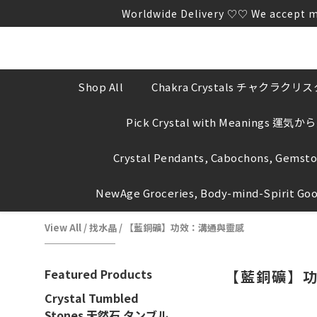
Worldwide Delivery ♡♡ We a
Worldwide Delivery ♡♡ We a
We WILL NOT proactively ask yo
Worldwide Delivery ♡♡ We a
Shop All
Chakra Crystals チャクラク
Pick Crystal with Meanings 運
Crystal Pendants, Cabochons, Gemst
NewAge Groceries, Body-mind-Spirit Go
View All
/
找水晶
/
【藍銅礦】功效：溝通與靈感
Featured Products
【藍銅礦】
Crystal Tumbled
Stones 天然石 タンブル