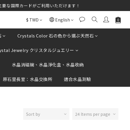
送♡♡ほとんどの主要な国際カードがご利用いただけます！
送♡♡ほとんどの主要な国際カードがご利用いただけます！
not click on any unknown links.
$
TWD
English
送♡♡ほとんどの主要な国際カードがご利用いただけます！
石
Crystals Color 石の色から選ぶ天然石
rystal Jewelry クリスタルジュエリー
香
水晶消磁碗、水晶淨化盒、水晶收納
原石里長室：水晶交換所
適合水晶測驗
Sort by
24 Items per page