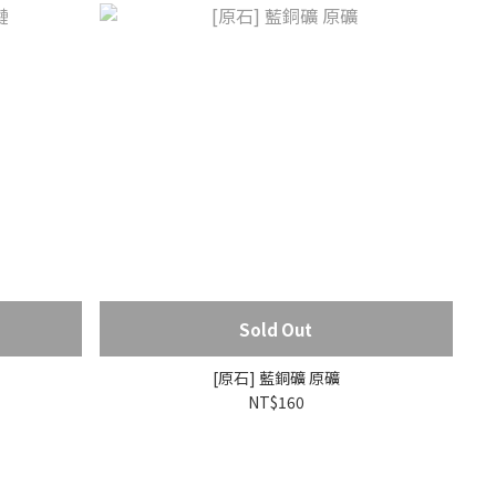
Sold Out
[原石] 藍銅礦 原礦
NT$160