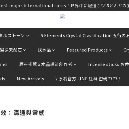
ccept most major international cards！世界中に配
ccept most major international cards！世界中に配
u to provide any order information by E-mail,  please do 
ccept most major international cards！世界中に配
リスタルストーン
5 Elements Crystal Classification 五行の
気から選ぶ天然石
找水晶
Featured Products
C
ones
原石推薦 x 水晶設計創作者
Incense sticks お
ods
New Arrivals
\ 原石官方 LINE 社群 密碼7777 /
功效：溝通與靈感