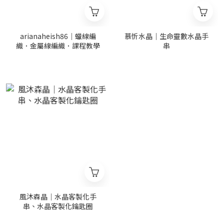
arianaheish86｜蠟線編
慕忻水晶｜生命靈數水晶手
織．金屬線編織．課程教學
串
風沐森晶｜水晶客製化手
串、水晶客製化鑰匙圈