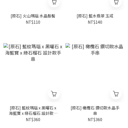
[原石] 火山瑪瑙 水晶髮髻
[原石] 藍水翡翠 玉戒
NT$110
NT$140
[原石] 藍紋瑪瑙 x 黑曜石 x
[原石] 橄欖石 鑽切款水晶手
海藍寶 x 綠石榴石 設計款手
串
串
NT$360
NT$360