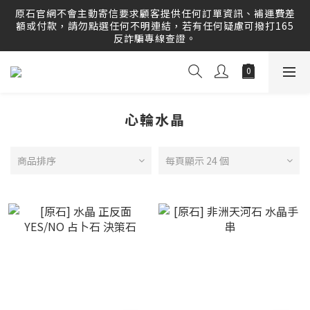
原石官網提供刷卡分期服務，歡迎多多利用！運送範圍：可配
原石官網不會主動寄信要求顧客提供任何訂單資訊、補運費差
送至全球 Worldwide Delivery！
額或付款，請勿點選任何不明連結，若有任何疑慮可撥打165
反詐騙專線查證。
原石官網提供刷卡分期服務，歡迎多多利用！運送範圍：可配
送至全球 Worldwide Delivery！
心輪水晶
商品排序
每頁顯示 24 個