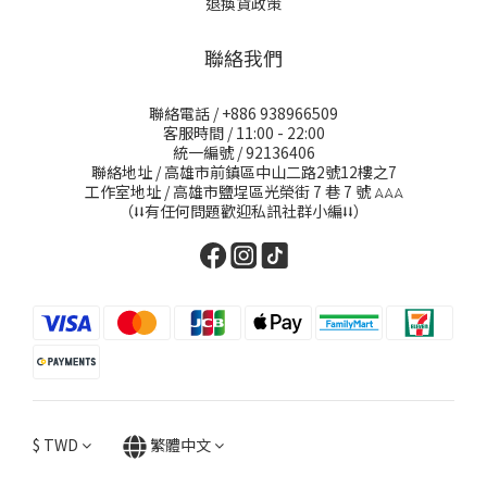
退換貨政策
聯絡我們
聯絡電話 / +886 938966509
客服時間 / 11:00 - 22:00
統一編號 / 92136406
聯絡地址 / 高雄市前鎮區中山二路2號12樓之7
工作室地址 / 高雄市鹽埕區光榮街 7 巷 7 號
𖤂𖤂𖤂
（⭣⭣有任何問題歡迎私訊社群小編⭣⭣）
$
TWD
繁體中文