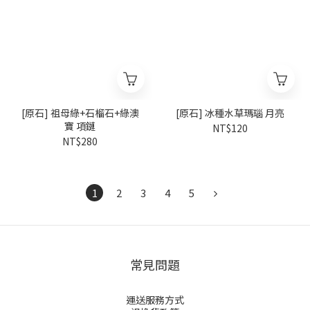
[原石] 祖母綠+石榴石+綠澳
[原石] 冰種水草瑪瑙 月亮
寶 項鏈
NT$120
NT$280
1
2
3
4
5
常見問題
運送服務方式